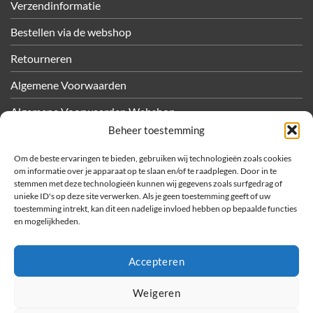
Verzendinformatie
Bestellen via de webshop
Retourneren
Algemene Voorwaarden
Algemene Voorwaarden Webshop
Beheer toestemming
Privacy
Om de beste ervaringen te bieden, gebruiken wij technologieën zoals cookies
Cookiebeleid
om informatie over je apparaat op te slaan en/of te raadplegen. Door in te
stemmen met deze technologieën kunnen wij gegevens zoals surfgedrag of
unieke ID's op deze site verwerken. Als je geen toestemming geeft of uw
OVER METEC
toestemming intrekt, kan dit een nadelige invloed hebben op bepaalde functies
en mogelijkheden.
Bedrijfsfilms
Sponsoractiviteiten
Accepteren
Vacatures
Weigeren