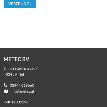
METEC BV
Simon Stevinstraat 7
4004 JV Tiel
0344 - 619560
email
info@metec.nl
KvK 11032296