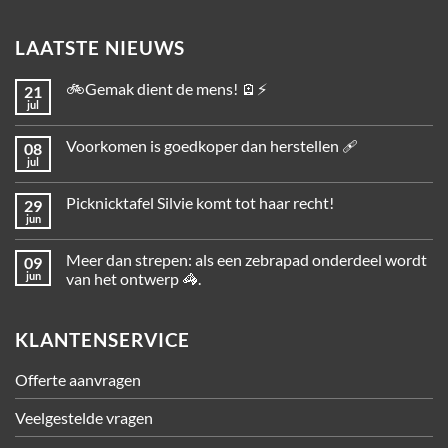
LAATSTE NIEUWS
🚲Gemak dient de mens! 🪫⚡
21
jul
Voorkomen is goedkoper dan herstellen 🩹
08
jul
Picknicktafel Silvie komt tot haar recht!
29
jun
Meer dan strepen: als een zebrapad onderdeel wordt
09
jun
van het ontwerp 🦓.
KLANTENSERVICE
Offerte aanvragen
Veelgestelde vragen