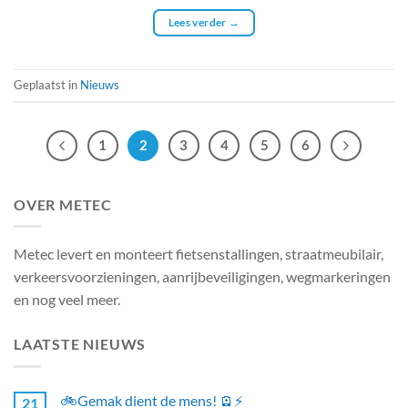
Lees verder
→
Geplaatst in
Nieuws
1
2
3
4
5
6
OVER METEC
Metec levert en monteert fietsenstallingen, straatmeubilair,
verkeersvoorzieningen, aanrijbeveiligingen, wegmarkeringen
en nog veel meer.
LAATSTE NIEUWS
🚲Gemak dient de mens! 🪫⚡
21