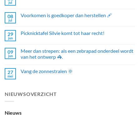
jul
Voorkomen is goedkoper dan herstellen 🩹
08
jul
Picknicktafel Silvie komt tot haar recht!
29
jun
Meer dan strepen: als een zebrapad onderdeel wordt
09
jun
van het ontwerp 🦓.
Vang de zonnestralen 🌞
27
mei
NIEUWSOVERZICHT
Nieuws