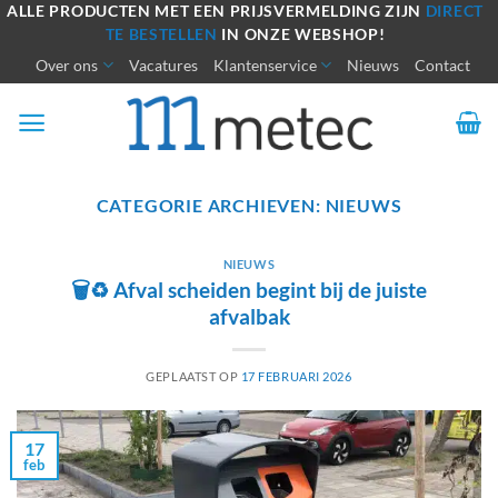
Ga
ALLE PRODUCTEN MET EEN PRIJSVERMELDING ZIJN
DIRECT
TE BESTELLEN
IN ONZE WEBSHOP!
naar
Over ons
Vacatures
Klantenservice
Nieuws
Contact
inhoud
CATEGORIE ARCHIEVEN:
NIEUWS
NIEUWS
🗑️♻️ Afval scheiden begint bij de juiste
afvalbak
GEPLAATST OP
17 FEBRUARI 2026
17
feb