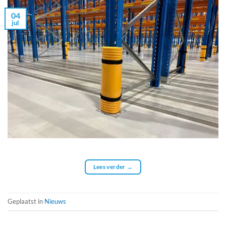
04
jul
Lees verder
→
Geplaatst in
Nieuws