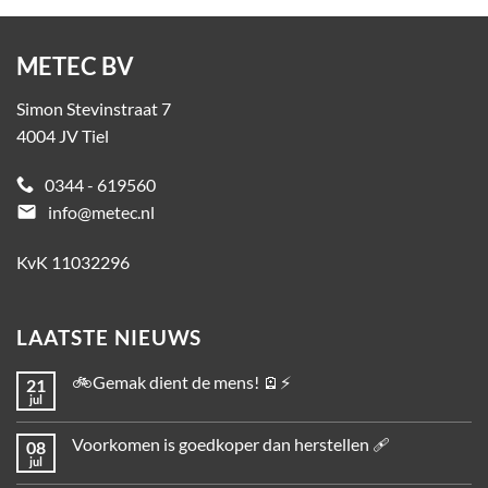
METEC BV
Simon Stevinstraat 7
4004 JV Tiel
0344 - 619560
email
info@metec.nl
KvK 11032296
LAATSTE NIEUWS
🚲Gemak dient de mens! 🪫⚡
21
jul
Voorkomen is goedkoper dan herstellen 🩹
08
jul