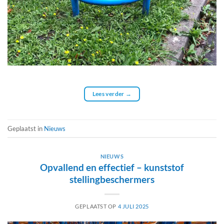
Lees verder
→
Geplaatst in
Nieuws
NIEUWS
Opvallend en effectief – kunststof
stellingbeschermers
GEPLAATST OP
4 JULI 2025