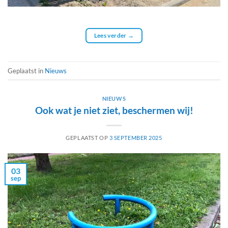
Lees verder
→
Geplaatst in
Nieuws
NIEUWS
Ook wat je niet ziet, beschermen wij!
GEPLAATST OP
3 SEPTEMBER 2025
03
sep