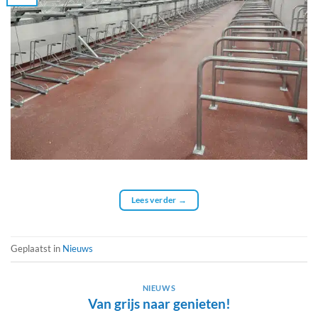
Lees verder
→
Geplaatst in
Nieuws
NIEUWS
Van grijs naar genieten!