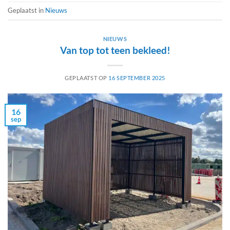
Geplaatst in
Nieuws
NIEUWS
Van top tot teen bekleed!
GEPLAATST OP
16 SEPTEMBER 2025
16
sep