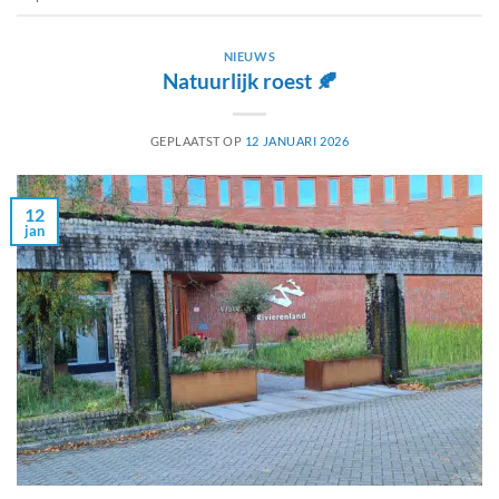
NIEUWS
Natuurlijk roest 🍂
GEPLAATST OP
12 JANUARI 2026
12
jan