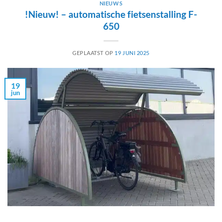
NIEUWS
!Nieuw! – automatische fietsenstalling F-
650
GEPLAATST OP
19 JUNI 2025
19
jun