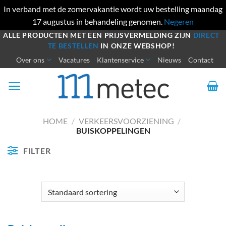
In verband met de zomervakantie wordt uw bestelling maandag
17 augustus in behandeling genomen.
Negeren
Ga
ALLE PRODUCTEN MET EEN PRIJSVERMELDING ZIJN
DIRECT
TE BESTELLEN
IN ONZE WEBSHOP!
naar
Over ons
Vacatures
Klantenservice
Nieuws
Contact
inhoud
HOME
/
VERKEERSVOORZIENING
/
BUISKOPPELINGEN
FILTER