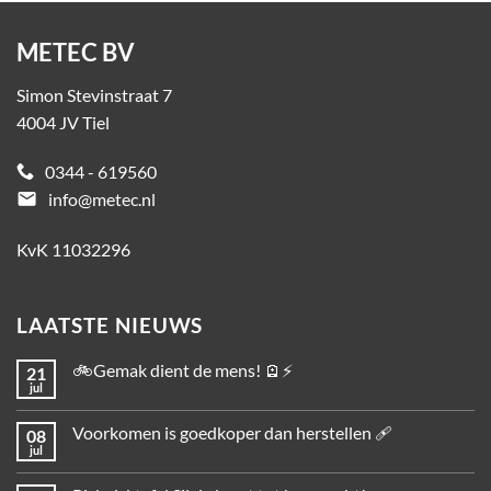
METEC BV
Simon Stevinstraat 7
4004 JV Tiel
0344 - 619560
email
info@metec.nl
KvK 11032296
LAATSTE NIEUWS
🚲Gemak dient de mens! 🪫⚡
21
jul
Voorkomen is goedkoper dan herstellen 🩹
08
jul