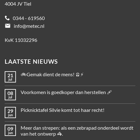
4004 JV Tiel
0344 - 619560
email
info@metec.nl
KvK 11032296
LAATSTE NIEUWS
🚲Gemak dient de mens! 🪫⚡
21
jul
Voorkomen is goedkoper dan herstellen 🩹
08
jul
Picknicktafel Silvie komt tot haar recht!
29
jun
Meer dan strepen: als een zebrapad onderdeel wordt
09
jun
van het ontwerp 🦓.