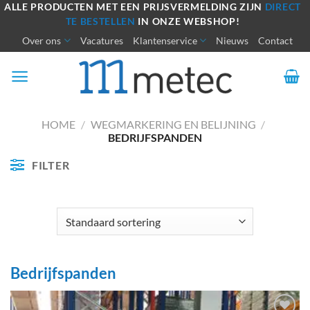
Ga
ALLE PRODUCTEN MET EEN PRIJSVERMELDING ZIJN
DIRECT
TE BESTELLEN
IN ONZE WEBSHOP!
naar
Over ons
Vacatures
Klantenservice
Nieuws
Contact
inhoud
HOME
/
WEGMARKERING EN BELIJNING
/
BEDRIJFSPANDEN
FILTER
Bedrijfspanden