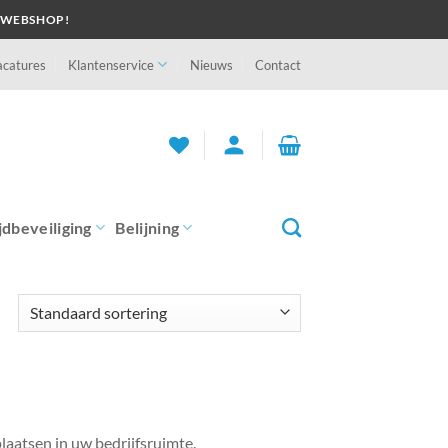
 WEBSHOP!
acatures
Klantenservice
Nieuws
Contact
person
jdbeveiliging
Belijning
laatsen in uw bedrijfsruimte.