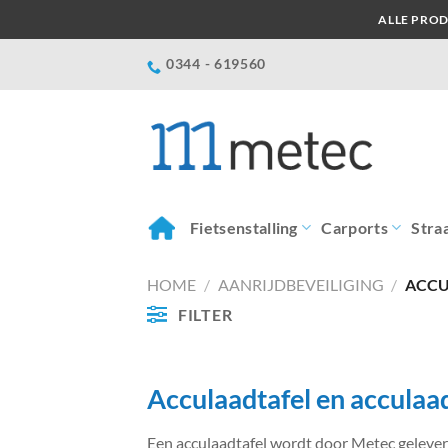
Ga
ALLE PROD
naar
inhoud
0344 - 619560
Fietsenstalling
Carports
Stra
HOME
/
AANRIJDBEVEILIGING
/
ACCU
FILTER
Acculaadtafel en acculaa
Een acculaadtafel wordt door Metec geleverd