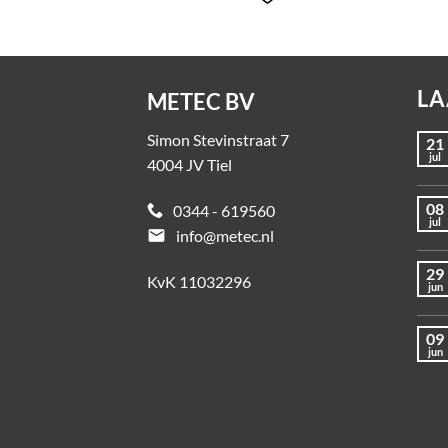
LA
METEC BV
Simon Stevinstraat 7
21
jul
4004 JV Tiel
08
0344 - 619560
jul
email
info@metec.nl
29
KvK 11032296
jun
09
jun