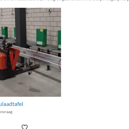
ulaadtafel
anvraag