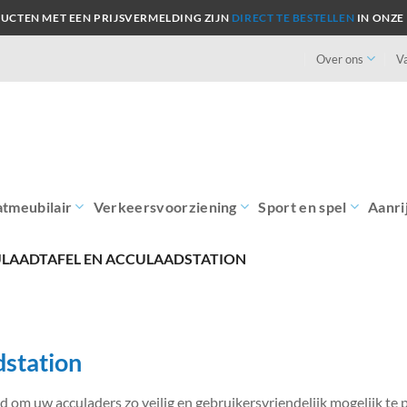
UCTEN MET EEN PRIJSVERMELDING ZIJN
DIRECT TE BESTELLEN
IN ONZE
Over ons
V
atmeubilair
Verkeersvoorziening
Sport en spel
Aanri
LAADTAFEL EN ACCULAADSTATION
dstation
 om uw acculaders zo veilig en gebruikersvriendelijk mogelijk te p