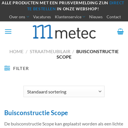
Ga
ALLE PRODUCTEN MET EEN PRIJSVERMELDING ZIJN
DIRECT
TE BESTELLEN
IN ONZE WEBSHOP!
naar
Over ons
Vacatures
Klantenservice
Nieuws
Contact
inhoud
HOME
/
STRAATMEUBILAIR
/
BUISCONSTRUCTIE
SCOPE
FILTER
Buisconstructie Scope
De buisconstructie Scope kan geplaatst worden als een lichte