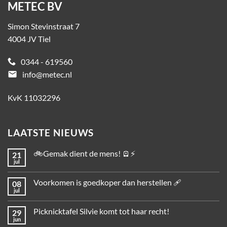
METEC BV
Simon Stevinstraat 7
4004 JV Tiel
0344 - 619560
email
info@metec.nl
KvK 11032296
LAATSTE NIEUWS
🚲Gemak dient de mens! 🪫⚡
21
jul
Voorkomen is goedkoper dan herstellen 🩹
08
jul
Picknicktafel Silvie komt tot haar recht!
29
jun