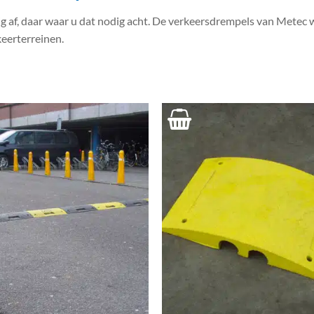
af, daar waar u dat nodig acht. De verkeersdrempels van Metec wo
keerterreinen.