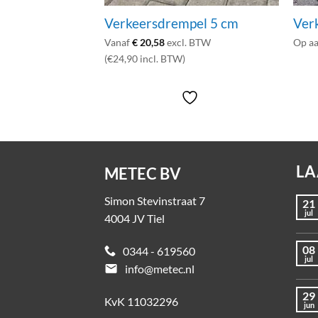
Verkeersdrempel 5 cm
Ver
Vanaf
€
20,58
excl. BTW
Op a
(€24,90 incl. BTW)
LA
METEC BV
Simon Stevinstraat 7
21
jul
4004 JV Tiel
08
0344 - 619560
jul
email
info@metec.nl
29
KvK 11032296
jun