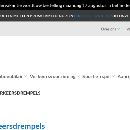
ervakantie wordt uw bestelling maandag 17 augustus in behande
UCTEN MET EEN PRIJSVERMELDING ZIJN
DIRECT TE BESTELLEN
IN ONZE
Over ons
V
atmeubilair
Verkeersvoorziening
Sport en spel
Aanri
RKEERSDREMPELS
eersdrempels