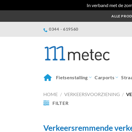
In verband met de zom
Ga
ALLE PROD
naar
inhoud
0344 - 619560
Fietsenstalling
Carports
Stra
HOME
/
VERKEERSVOORZIENING
/
VE
FILTER
Verkeersremmende verk