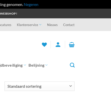
ling genomen.
Negeren
 WEBSHOP!
acatures
Klantenservice
Nieuws
Contact
person
jdbeveiliging
Belijning