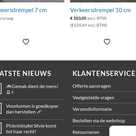
keersdrempel 7 cm
Verkeersdrempel 10 cm
anvraag
€
103,05
excl. BTW
(€124,69 incl. BTW)
ATSTE NIEUWS
KLANTENSERVICE
Offerte aanvragen
🚲Gemak dient de mens!
🪫⚡
Veelgestelde vragen
Voorkomen is goedkoper
Verzendinformatie
dan herstellen 🩹
Bestellen via de webshop
Picknicktafel Silvie komt
tot haar recht!
Retourneren