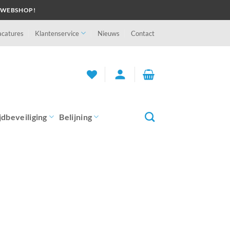
 WEBSHOP!
acatures
Klantenservice
Nieuws
Contact
person
jdbeveiliging
Belijning