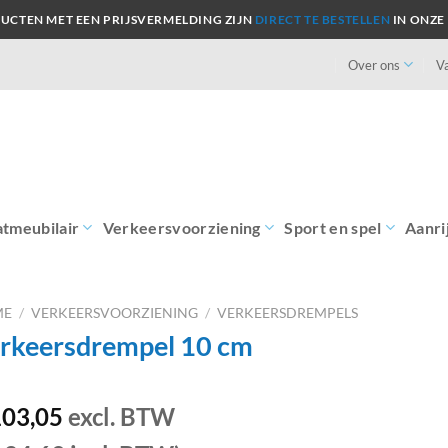
UCTEN MET EEN PRIJSVERMELDING ZIJN
DIRECT TE BESTELLEN
IN ONZE
Over ons
V
atmeubilair
Verkeersvoorziening
Sport en spel
Aanri
ME
/
VERKEERSVOORZIENING
/
VERKEERSDREMPELS
rkeersdrempel 10 cm
03,05
excl. BTW