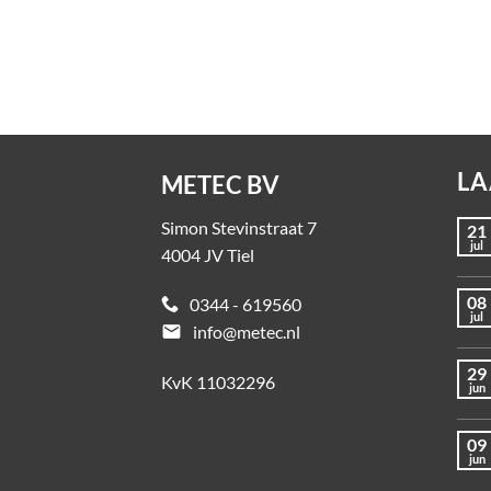
Vanaf
€
20,58
excl. BTW
Op a
(€24,90 incl. BTW)
LA
METEC BV
Simon Stevinstraat 7
21
jul
4004 JV Tiel
08
0344 - 619560
jul
email
info@metec.nl
29
KvK 11032296
jun
09
jun