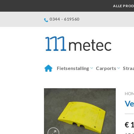
Ga
ALLE PROD
naar
inhoud
0344 - 619560
Fietsenstalling
Carports
Stra
HO
Ve
€
1