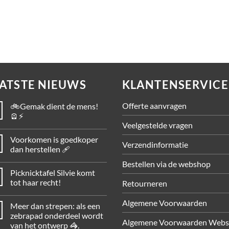
anvraag
Op aanvraag
ATSTE NIEUWS
KLANTENSERVICE
Offerte aanvragen
🚲Gemak dient de mens!
🪫⚡
Veelgestelde vragen
Voorkomen is goedkoper
Verzendinformatie
dan herstellen 🩹
Bestellen via de webshop
Picknicktafel Silvie komt
tot haar recht!
Retourneren
Algemene Voorwaarden
Meer dan strepen: als een
zebrapad onderdeel wordt
Algemene Voorwaarden Web
van het ontwerp 🦓.