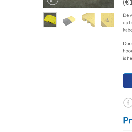
(€
De v
op b
kabe
Door
hoog
is h
Pr