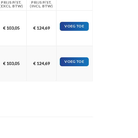
PRIJS P/ST.
PRIJS P/ST.
(EXCL. BTW)
(INCL. BTW)
VOEG TOE
€
103,05
€
124,69
VOEG TOE
€
103,05
€
124,69