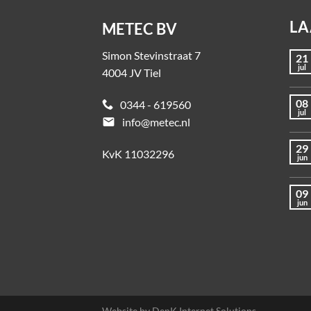
LA
METEC BV
Simon Stevinstraat 7
21
jul
4004 JV Tiel
08
0344 - 619560
jul
email
info@metec.nl
29
KvK 11032296
jun
09
jun
Website by
DenK Internet Solutions