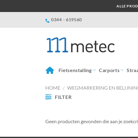
Ga
ALLE PROD
naar
inhoud
0344 - 619560
Fietsenstalling
Carports
Stra
HOME
/
WEGMARKERING EN BELIJNIN
FILTER
Geen producten gevonden die aan je zoekcri