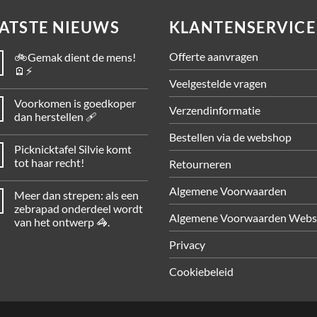
ATSTE NIEUWS
KLANTENSERVICE
Offerte aanvragen
🚲Gemak dient de mens!
🪫⚡
Veelgestelde vragen
Voorkomen is goedkoper
Verzendinformatie
dan herstellen 🩹
Bestellen via de webshop
Picknicktafel Silvie komt
tot haar recht!
Retourneren
Algemene Voorwaarden
Meer dan strepen: als een
zebrapad onderdeel wordt
Algemene Voorwaarden Web
van het ontwerp 🦓.
Privacy
Cookiebeleid