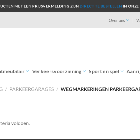
UCTEN MET EEN PRIJSVERMELDING ZIJN
DIRECT TE BESTELLEN
IN ONZE
Over ons
V
atmeubilair
Verkeersvoorziening
Sport en spel
Aanri
G
/
PARKEERGARAGES
/
WEGMARKERINGEN PARKEERGA
teria voldoen.