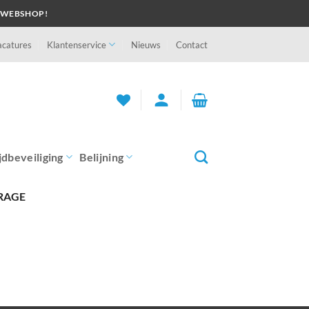
 WEBSHOP!
acatures
Klantenservice
Nieuws
Contact
person
jdbeveiliging
Belijning
RAGE