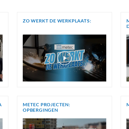
ZO WERKT DE WERKPLAATS:
D
A
METEC PROJECTEN:
OPBERGINGEN