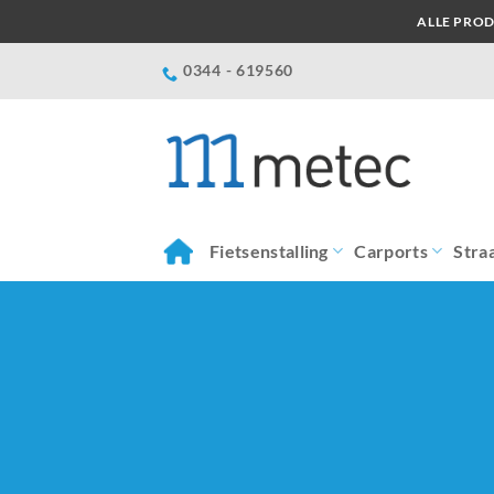
Ga
ALLE PROD
naar
inhoud
0344 - 619560
Fietsenstalling
Carports
Stra