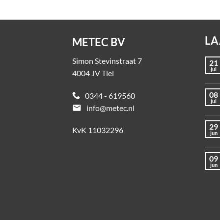
LA
METEC BV
Simon Stevinstraat 7
21
jul
4004 JV Tiel
08
0344 - 619560
jul
email
info@metec.nl
29
KvK 11032296
jun
09
jun