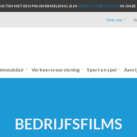
UCTEN MET EEN PRIJSVERMELDING ZIJN
DIRECT TE BESTELLEN
IN ONZE
Over ons
V
atmeubilair
Verkeersvoorziening
Sport en spel
Aanri
BEDRIJFSFILMS