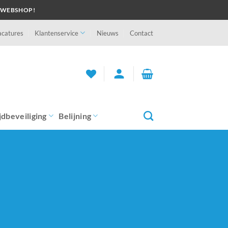
 WEBSHOP!
acatures
Klantenservice
Nieuws
Contact
person
jdbeveiliging
Belijning