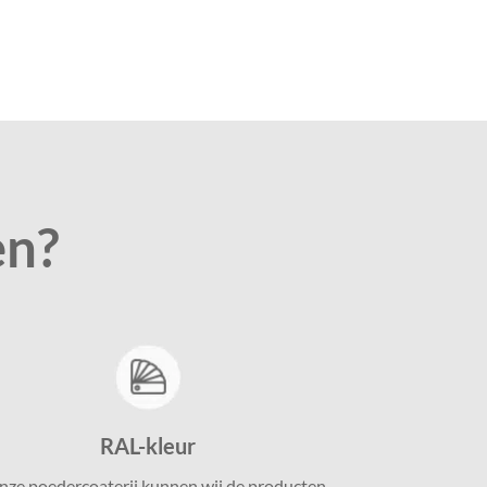
en?
RAL-kleur
onze poedercoaterij kunnen wij de producten