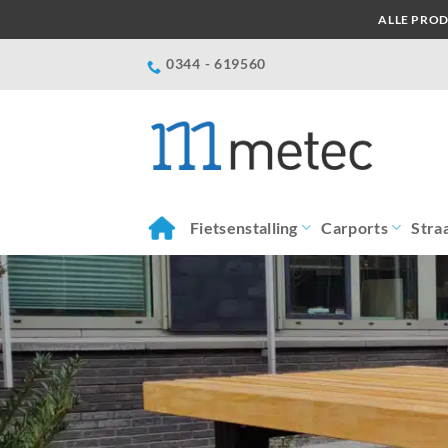
Ga
ALLE PROD
naar
inhoud
0344 - 619560
Fietsenstalling
Carports
Stra