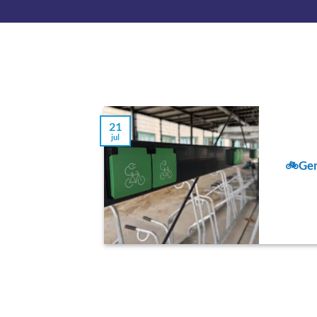
21
jul
🚲Gem