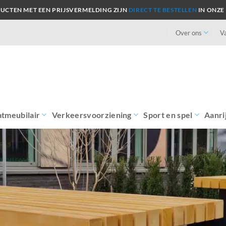
UCTEN MET EEN PRIJSVERMELDING ZIJN
DIRECT TE BESTELLEN
IN ONZE
Over ons
V
atmeubilair
Verkeersvoorziening
Sport en spel
Aanri