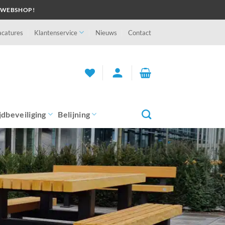
 WEBSHOP!
acatures
Klantenservice
Nieuws
Contact
person
jdbeveiliging
Belijning