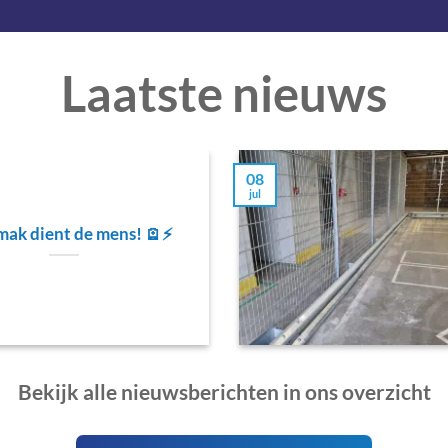
Laatste nieuws
08
jul
ak dient de mens! 🪫⚡
Bekijk alle nieuwsberichten in ons overzicht