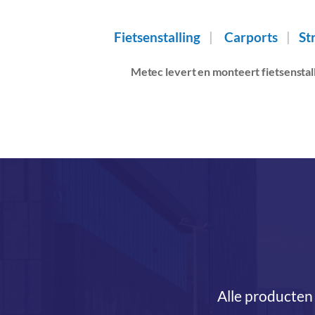
Fietsenstalling
|
Carports
|
St
Metec levert en monteert fietsenstal
Alle producten 