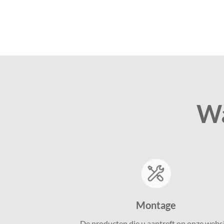
Wa
Montage
De producten die u aantreft op onze webs