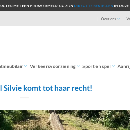
UCTEN MET EEN PRIJSVERMELDING ZIJN
DIRECT TE BESTELLEN
IN ONZE
Over ons
V
atmeubilair
Verkeersvoorziening
Sport en spel
Aanri
 Silvie komt tot haar recht!