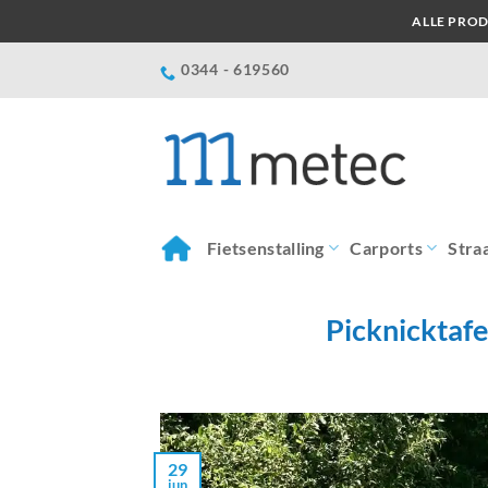
Ga
ALLE PROD
naar
inhoud
0344 - 619560
Fietsenstalling
Carports
Stra
Picknicktafel
29
jun