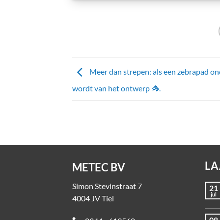
Meer dan strepen: als een zebrapad on
wordt van het ontwerp 🦓.
LA
METEC BV
Simon Stevinstraat 7
21
jul
4004 JV Tiel
08