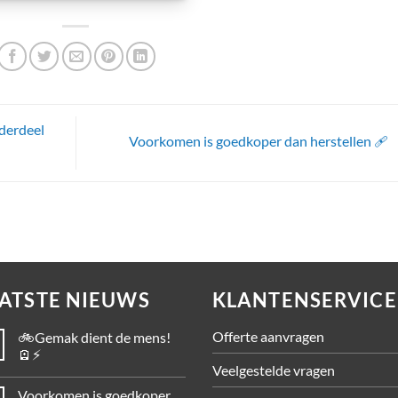
derdeel
Voorkomen is goedkoper dan herstellen 🩹
ATSTE NIEUWS
KLANTENSERVICE
Offerte aanvragen
🚲Gemak dient de mens!
🪫⚡
Veelgestelde vragen
Voorkomen is goedkoper