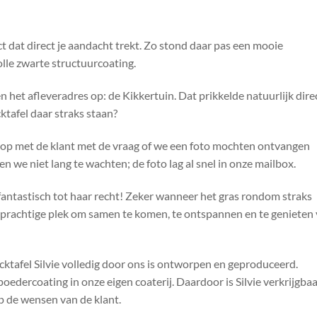
ct dat direct je aandacht trekt. Zo stond daar pas een mooie
volle zwarte structuurcoating.
n het afleveradres op: de Kikkertuin. Dat prikkelde natuurlijk dire
ktafel daar straks staan?
 op met de klant met de vraag of we een foto mochten ontvangen
n we niet lang te wachten; de foto lag al snel in onze mailbox.
r fantastisch tot haar recht! Zeker wanneer het gras rondom straks
n prachtige plek om samen te komen, te ontspannen en te genieten
cktafel Silvie volledig door ons is ontworpen en geproduceerd.
oedercoating in onze eigen coaterij. Daardoor is Silvie verkrijgbaa
op de wensen van de klant.