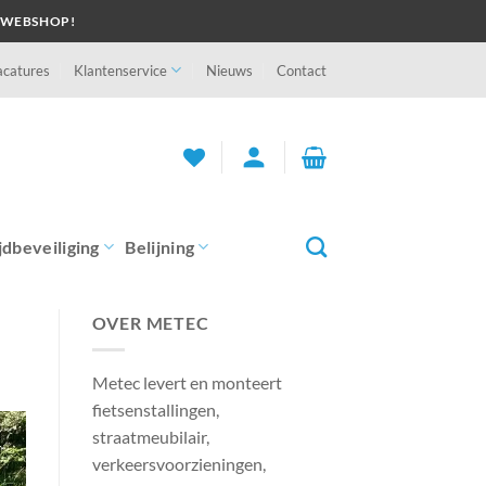
 WEBSHOP!
acatures
Klantenservice
Nieuws
Contact
person
jdbeveiliging
Belijning
OVER METEC
Metec levert en monteert
fietsenstallingen,
straatmeubilair,
verkeersvoorzieningen,