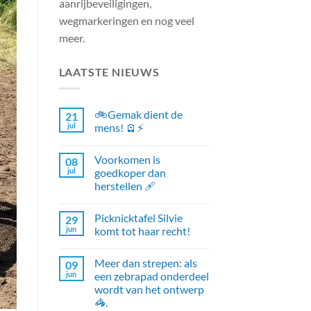
aanrijbeveiligingen,
wegmarkeringen en nog veel
meer.
LAATSTE NIEUWS
🚲Gemak dient de
21
jul
mens! 🪫⚡
Voorkomen is
08
jul
goedkoper dan
herstellen 🩹
Picknicktafel Silvie
29
jun
komt tot haar recht!
Meer dan strepen: als
09
jun
een zebrapad onderdeel
wordt van het ontwerp
🦓.