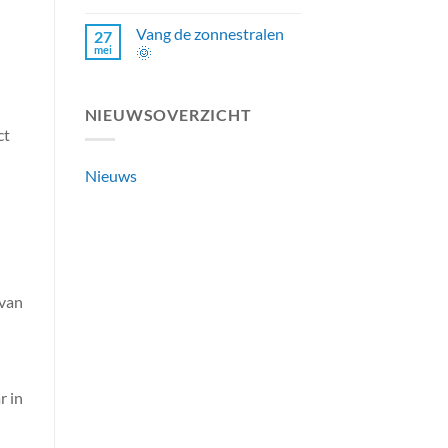
Vang de zonnestralen
27
mei
🌞
NIEUWSOVERZICHT
ct
Nieuws
 van
r in