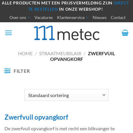
Ga
ALLE PRODUCTEN MET EEN PRIJSVERMELDING ZIJN
DIRECT
TE BESTELLEN
IN ONZE WEBSHOP!
naar
Over ons
Vacatures
Klantenservice
Nieuws
Contact
inhoud
HOME
/
STRAATMEUBILAIR
/
ZWERFVUIL
OPVANGKORF
FILTER
Zwerfvuil opvangkorf
De zwerfvuil opvangkorf is met recht een blikvanger te