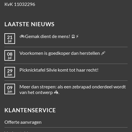
KvK 11032296
LAATSTE NIEUWS
🚲Gemak dient de mens! 🪫⚡
21
jul
Voorkomen is goedkoper dan herstellen 🩹
08
jul
Picknicktafel Silvie komt tot haar recht!
29
jun
Meer dan strepen: als een zebrapad onderdeel wordt
09
jun
van het ontwerp 🦓.
KLANTENSERVICE
Offerte aanvragen