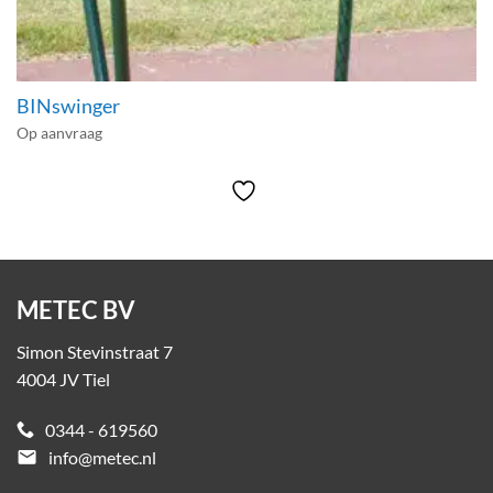
BINswinger
Op aanvraag
METEC BV
Simon Stevinstraat 7
4004 JV Tiel
0344 - 619560
email
info@metec.nl