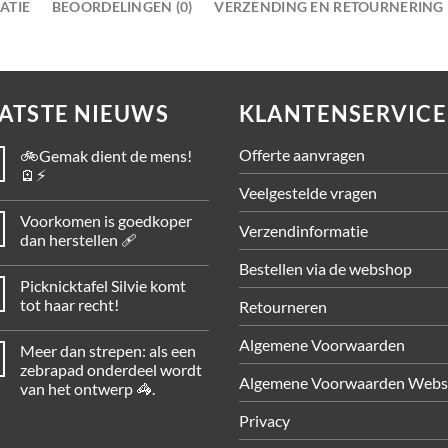
ATIE
BEOORDELINGEN (0)
VERZENDING EN RETOURNERING
ATSTE NIEUWS
KLANTENSERVICE
Offerte aanvragen
🚲Gemak dient de mens!
🪫⚡
Veelgestelde vragen
Voorkomen is goedkoper
Verzendinformatie
dan herstellen 🩹
Bestellen via de webshop
Picknicktafel Silvie komt
tot haar recht!
Retourneren
Algemene Voorwaarden
Meer dan strepen: als een
zebrapad onderdeel wordt
Algemene Voorwaarden Web
van het ontwerp 🦓.
Privacy