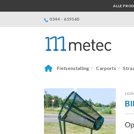
Ga
ALLE PROD
naar
inhoud
0344 - 619560
Fietsenstalling
Carports
Stra
HO
BI
Op