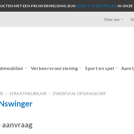
UCTEN MET EEN PRIJSVERMELDING ZIJN
DIRECT TE BESTELLEN
IN ONZE
Over ons
V
atmeubilair
Verkeersvoorziening
Sport en spel
Aanri
ME
/
STRAATMEUBILAIR
/
ZWERFVUIL OPVANGKORF
Nswinger
 aanvraag