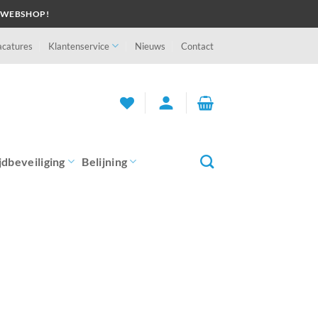
 WEBSHOP!
acatures
Klantenservice
Nieuws
Contact
person
jdbeveiliging
Belijning