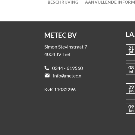
BESCHRIJVING
AANVULLENDE INFORM
LA
METEC BV
Simon Stevinstraat 7
21
jul
4004 JV Tiel
08
0344 - 619560
jul
email
info@metec.nl
29
KvK 11032296
jun
09
jun