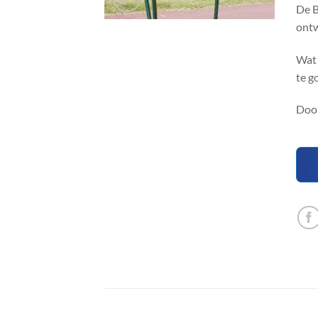
De B
ontw
Wat 
te g
Door