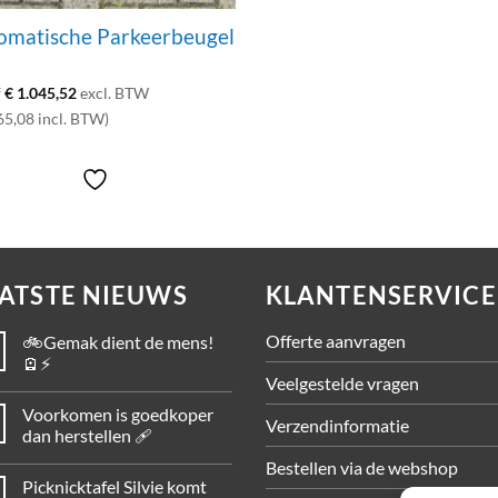
omatische Parkeerbeugel
S
f
€
1.045,52
excl. BTW
65,08 incl. BTW)
ATSTE NIEUWS
KLANTENSERVICE
Offerte aanvragen
🚲Gemak dient de mens!
🪫⚡
Veelgestelde vragen
Voorkomen is goedkoper
Verzendinformatie
dan herstellen 🩹
Bestellen via de webshop
Picknicktafel Silvie komt