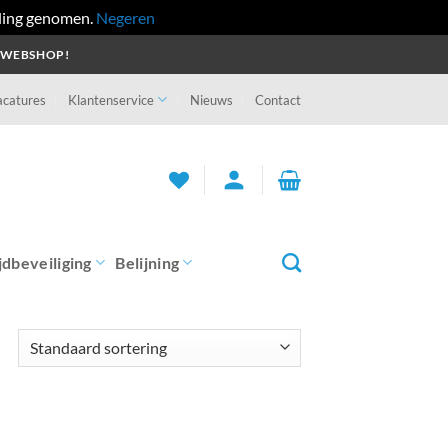
ling genomen.
Negeren
 WEBSHOP!
acatures
Klantenservice
Nieuws
Contact
person
jdbeveiliging
Belijning