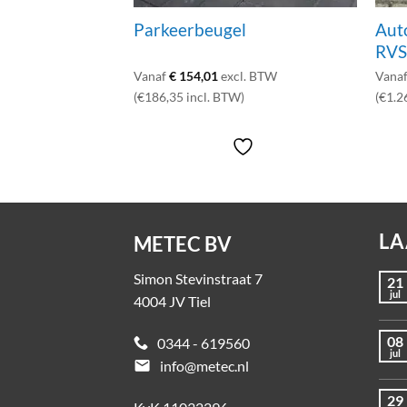
Parkeerbeugel
Aut
RV
Vanaf
€
154,01
excl. BTW
Vana
(€186,35 incl. BTW)
(€1.2
LA
METEC BV
Simon Stevinstraat 7
21
jul
4004 JV Tiel
08
0344 - 619560
jul
email
info@metec.nl
29