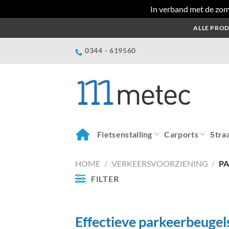
In verband met de zom
Ga
ALLE PROD
naar
inhoud
0344 - 619560
Fietsenstalling
Carports
Stra
HOME
/
VERKEERSVOORZIENING
/
PA
FILTER
Effectieve parkeerbeugel