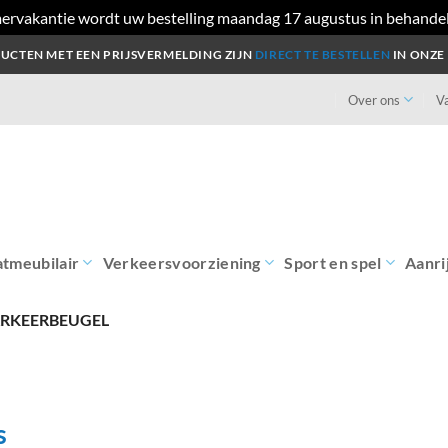
ervakantie wordt uw bestelling maandag 17 augustus in behande
UCTEN MET EEN PRIJSVERMELDING ZIJN
DIRECT TE BESTELLEN
IN ONZE
Over ons
V
atmeubilair
Verkeersvoorziening
Sport en spel
Aanri
RKEERBEUGEL
s