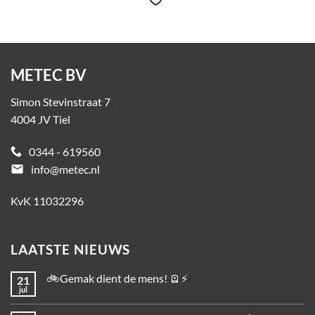
METEC BV
Simon Stevinstraat 7
4004 JV Tiel
0344 - 619560
email
info@metec.nl
KvK 11032296
LAATSTE NIEUWS
🚲Gemak dient de mens! 🪫⚡
21
jul