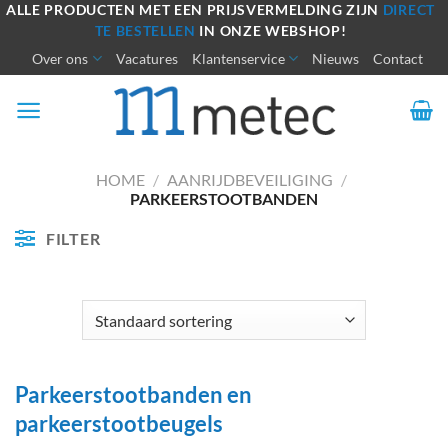
Ga
ALLE PRODUCTEN MET EEN PRIJSVERMELDING ZIJN
DIRECT
TE BESTELLEN
IN ONZE WEBSHOP!
naar
Over ons
Vacatures
Klantenservice
Nieuws
Contact
inhoud
HOME
/
AANRIJDBEVEILIGING
/
PARKEERSTOOTBANDEN
FILTER
Parkeerstootbanden en
parkeerstootbeugels