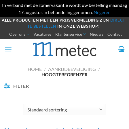
In verband met de zomervakantie wordt uw bestelling maandag
17 augustus in behandeling genomen.
Negeren
Ga
ALLE PRODUCTEN MET EEN PRIJSVERMELDING ZIJN
DIRECT
TE BESTELLEN
IN ONZE WEBSHOP!
naar
Over ons
Vacatures
Klantenservice
Nieuws
Contact
inhoud
HOME
/
AANRIJDBEVEILIGING
/
HOOGTEBEGRENZER
FILTER