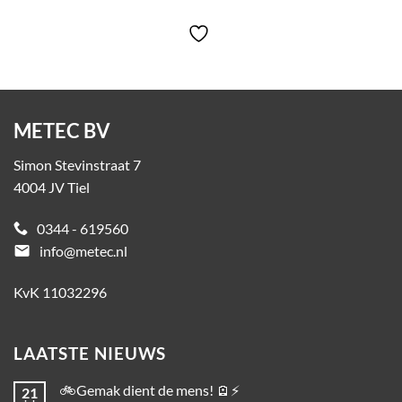
METEC BV
Simon Stevinstraat 7
4004 JV Tiel
0344 - 619560
email
info@metec.nl
KvK 11032296
LAATSTE NIEUWS
🚲Gemak dient de mens! 🪫⚡
21