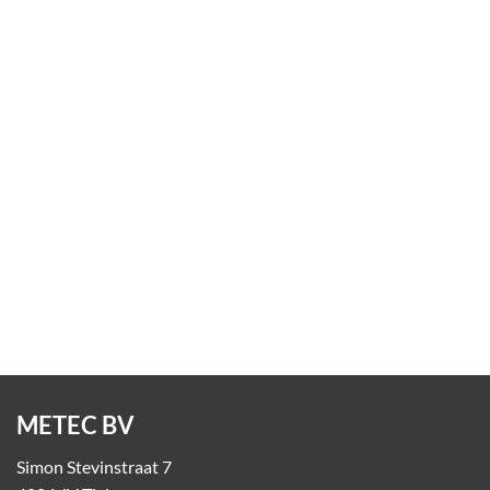
Hoogteportaal
Op aanvraag
METEC BV
Simon Stevinstraat 7