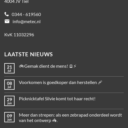
4004 JV Tiel
0344 - 619560
email
info@metec.nl
KvK 11032296
LAATSTE NIEUWS
🚲Gemak dient de mens! 🪫⚡
21
jul
Voorkomen is goedkoper dan herstellen 🩹
08
jul
Picknicktafel Silvie komt tot haar recht!
29
jun
Meer dan strepen: als een zebrapad onderdeel wordt
09
jun
van het ontwerp 🦓.