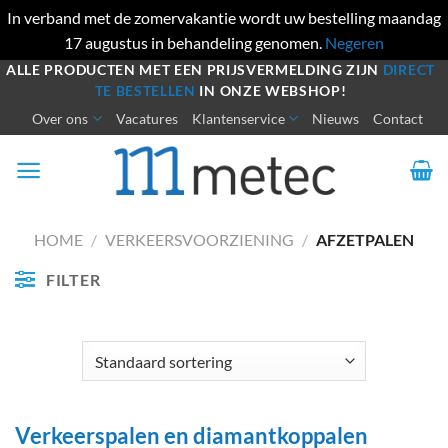
In verband met de zomervakantie wordt uw bestelling maandag
17 augustus in behandeling genomen.
Negeren
Ga
ALLE PRODUCTEN MET EEN PRIJSVERMELDING ZIJN
DIRECT
TE BESTELLEN
IN ONZE WEBSHOP!
naar
Over ons
Vacatures
Klantenservice
Nieuws
Contact
inhoud
HOME
/
VERKEERSVOORZIENING
/
AFZETPALEN
FILTER
Verkeerspalen en diamantkoppalen