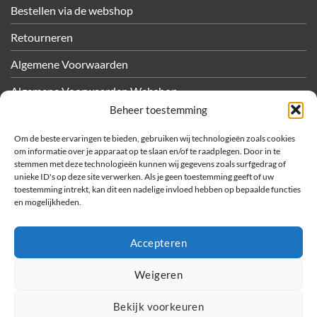
Bestellen via de webshop
Retourneren
Algemene Voorwaarden
Algemene Voorwaarden Webshop
Beheer toestemming
Privacy
Om de beste ervaringen te bieden, gebruiken wij technologieën zoals cookies
Cookiebeleid
om informatie over je apparaat op te slaan en/of te raadplegen. Door in te
stemmen met deze technologieën kunnen wij gegevens zoals surfgedrag of
unieke ID's op deze site verwerken. Als je geen toestemming geeft of uw
OVER METEC
toestemming intrekt, kan dit een nadelige invloed hebben op bepaalde functies
en mogelijkheden.
Bedrijfsfilms
Sponsoractiviteiten
Accepteren
Vacatures
Weigeren
Bekijk voorkeuren