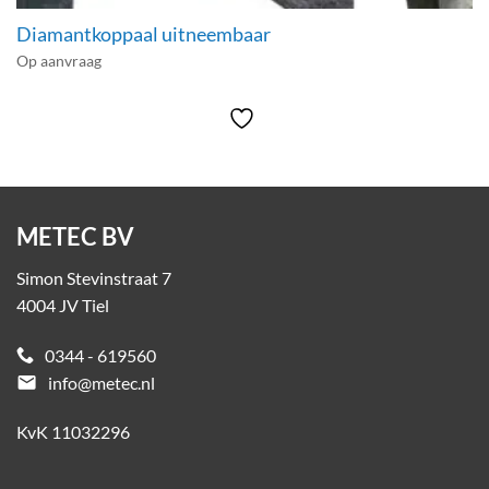
Diamantkoppaal uitneembaar
Op aanvraag
METEC BV
Simon Stevinstraat 7
4004 JV Tiel
0344 - 619560
email
info@metec.nl
KvK 11032296