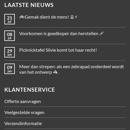
LAATSTE NIEUWS
🚲Gemak dient de mens! 🪫⚡
21
jul
Voorkomen is goedkoper dan herstellen 🩹
08
jul
Picknicktafel Silvie komt tot haar recht!
29
jun
Meer dan strepen: als een zebrapad onderdeel wordt
09
jun
van het ontwerp 🦓.
KLANTENSERVICE
Offerte aanvragen
Veelgestelde vragen
Verzendinformatie