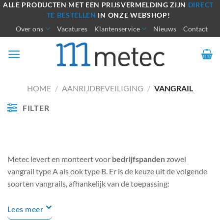
Ga
ALLE PRODUCTEN MET EEN PRIJSVERMELDING ZIJN
DIRECT
TE BESTELLEN
IN ONZE WEBSHOP!
naar
Over ons
Vacatures
Klantenservice
Nieuws
Contact
inhoud
HOME
/
AANRIJDBEVEILIGING
/
VANGRAIL
FILTER
Metec levert en monteert voor
bedrijfspanden
zowel
vangrail type A als ook type B. Er is de keuze uit de volgende
soorten vangrails, afhankelijk van de toepassing:
Lees meer