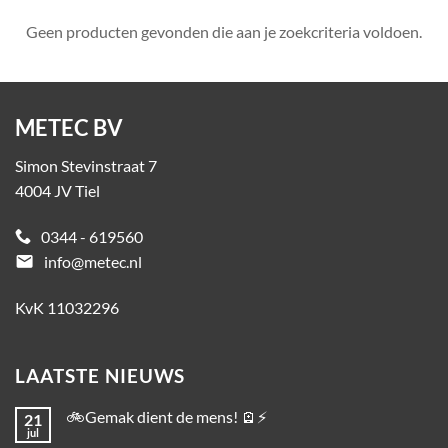
Geen producten gevonden die aan je zoekcriteria voldoen.
METEC BV
Simon Stevinstraat 7
4004 JV Tiel
0344 - 619560
email
info@metec.nl
KvK 11032296
LAATSTE NIEUWS
🚲Gemak dient de mens! 🪫⚡
21
jul