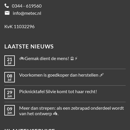
0344 - 619560
email
info@metec.nl
KvK 11032296
LAATSTE NIEUWS
🚲Gemak dient de mens! 🪫⚡
21
jul
Voorkomen is goedkoper dan herstellen 🩹
08
jul
Picknicktafel Silvie komt tot haar recht!
29
jun
Meer dan strepen: als een zebrapad onderdeel wordt
09
jun
van het ontwerp 🦓.