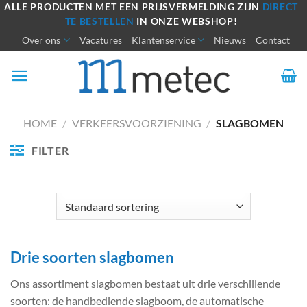
Ga
ALLE PRODUCTEN MET EEN PRIJSVERMELDING ZIJN
DIRECT
TE BESTELLEN
IN ONZE WEBSHOP!
naar
Over ons
Vacatures
Klantenservice
Nieuws
Contact
inhoud
HOME
/
VERKEERSVOORZIENING
/
SLAGBOMEN
FILTER
Drie soorten slagbomen
Ons assortiment slagbomen bestaat uit drie verschillende
soorten: de handbediende slagboom, de automatische