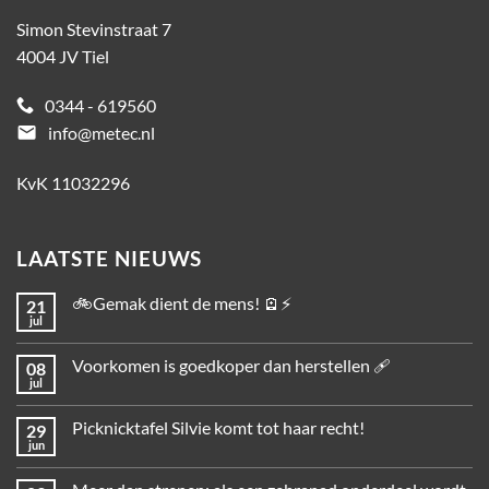
Simon Stevinstraat 7
4004 JV Tiel
0344 - 619560
email
info@metec.nl
KvK 11032296
LAATSTE NIEUWS
🚲Gemak dient de mens! 🪫⚡
21
jul
Voorkomen is goedkoper dan herstellen 🩹
08
jul
Picknicktafel Silvie komt tot haar recht!
29
jun