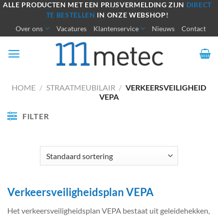
Ga
ALLE PRODUCTEN MET EEN PRIJSVERMELDING ZIJN
DIRECT
TE BESTELLEN
IN ONZE WEBSHOP!
naar
Over ons
Vacatures
Klantenservice
Nieuws
Contact
inhoud
HOME
/
STRAATMEUBILAIR
/
VERKEERSVEILIGHEID
VEPA
FILTER
Verkeersveiligheidsplan VEPA
Het verkeersveiligheidsplan VEPA bestaat uit geleidehekken,