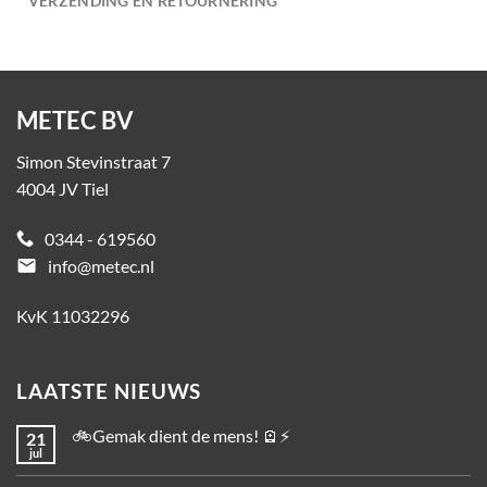
VERZENDING EN RETOURNERING
METEC BV
Simon Stevinstraat 7
4004 JV Tiel
0344 - 619560
email
info@metec.nl
KvK 11032296
LAATSTE NIEUWS
🚲Gemak dient de mens! 🪫⚡
21
jul