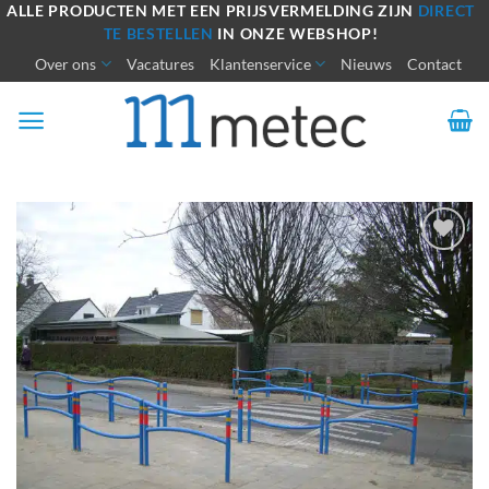
Ga
ALLE PRODUCTEN MET EEN PRIJSVERMELDING ZIJN
DIRECT
TE BESTELLEN
IN ONZE WEBSHOP!
naar
Over ons
Vacatures
Klantenservice
Nieuws
Contact
inhoud