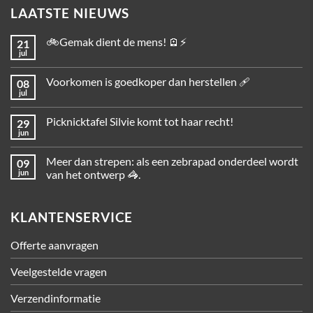
LAATSTE NIEUWS
🚲Gemak dient de mens! 🪫⚡
21
jul
Voorkomen is goedkoper dan herstellen 🩹
08
jul
Picknicktafel Silvie komt tot haar recht!
29
jun
Meer dan strepen: als een zebrapad onderdeel wordt
09
jun
van het ontwerp 🦓.
KLANTENSERVICE
Offerte aanvragen
Veelgestelde vragen
Verzendinformatie