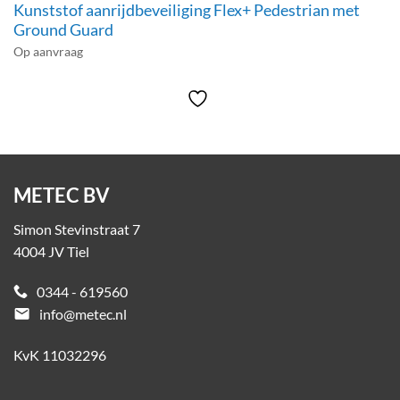
Kunststof aanrijdbeveiliging Flex+ Pedestrian met
Ground Guard
Op aanvraag
METEC BV
Simon Stevinstraat 7
4004 JV Tiel
0344 - 619560
email
info@metec.nl
KvK 11032296