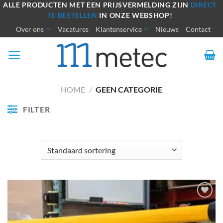
Ga
ALLE PRODUCTEN MET EEN PRIJSVERMELDING ZIJN
DIRECT
TE BESTELLEN
IN ONZE WEBSHOP!
naar
Over ons
Vacatures
Klantenservice
Nieuws
Contact
inhoud
HOME
/
GEEN CATEGORIE
FILTER