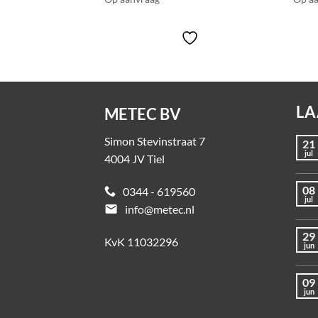
LA
METEC BV
Simon Stevinstraat 7
21
jul
4004 JV Tiel
08
0344 - 619560
jul
email
info@metec.nl
29
KvK 11032296
jun
09
jun