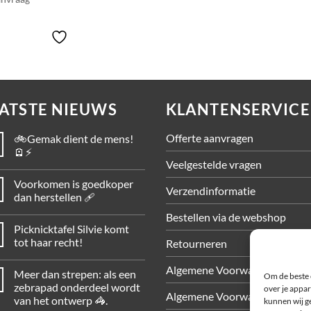
ATSTE NIEUWS
KLANTENSERVICE
Offerte aanvragen
🚲Gemak dient de mens!
🪫⚡
Veelgestelde vragen
Voorkomen is goedkoper
Verzendinformatie
dan herstellen 🩹
Bestellen via de webshop
Picknicktafel Silvie komt
tot haar recht!
Retourneren
Algemene Voorwaarden
Meer dan strepen: als een
Om de beste 
zebrapad onderdeel wordt
over je appar
Algemene Voorwaarden Web
van het ontwerp 🦓.
kunnen wij ge