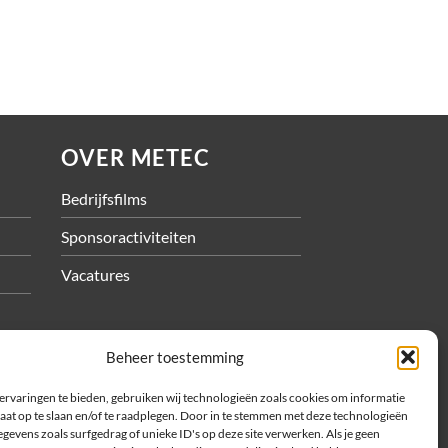
OVER METEC
Bedrijfsfilms
Sponsoractiviteiten
Vacatures
Beheer toestemming
ervaringen te bieden, gebruiken wij technologieën zoals cookies om informatie
aat op te slaan en/of te raadplegen. Door in te stemmen met deze technologieën
shop
gevens zoals surfgedrag of unieke ID's op deze site verwerken. Als je geen