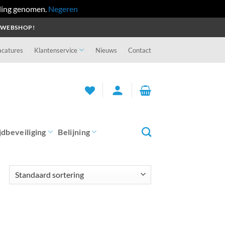
ling genomen.
Negeren
 WEBSHOP!
acatures
Klantenservice
Nieuws
Contact
person
jdbeveiliging
Belijning