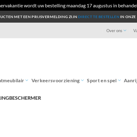
ervakantie wordt uw bestelling maandag 17 augustus in behande
UCTEN MET EEN PRIJSVERMELDING ZIJN
DIRECT TE BESTELLEN
IN ONZE
Over ons
V
atmeubilair
Verkeersvoorziening
Sport en spel
Aanri
LINGBESCHERMER