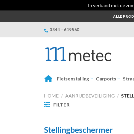
In verband met de zom
Ga
ALLE PROD
naar
inhoud
0344 - 619560
Fietsenstalling
Carports
Stra
HOME
/
AANRIJDBEVEILIGING
/
STEL
FILTER
Stellingbeschermer