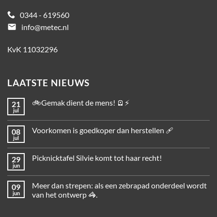
0344 - 619560
email
info@metec.nl
KvK 11032296
LAATSTE NIEUWS
🚲Gemak dient de mens! 🪫⚡
21
jul
Voorkomen is goedkoper dan herstellen 🩹
08
jul
Picknicktafel Silvie komt tot haar recht!
29
jun
Meer dan strepen: als een zebrapad onderdeel wordt
09
jun
van het ontwerp 🦓.