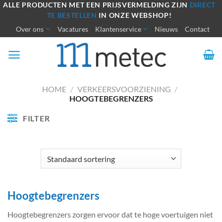
Ga
ALLE PRODUCTEN MET EEN PRIJSVERMELDING ZIJN
DIRECT
TE BESTELLEN
IN ONZE WEBSHOP!
naar
Over ons
Vacatures
Klantenservice
Nieuws
Contact
inhoud
HOME
/
VERKEERSVOORZIENING
/
HOOGTEBEGRENZERS
FILTER
Hoogtebegrenzers
Hoogtebegrenzers zorgen ervoor dat te hoge voertuigen niet