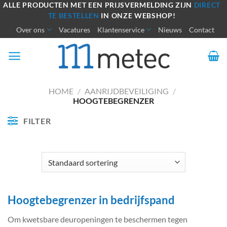
Ga
ALLE PRODUCTEN MET EEN PRIJSVERMELDING ZIJN
DIRECT
TE BESTELLEN
IN ONZE WEBSHOP!
naar
Over ons
Vacatures
Klantenservice
Nieuws
Contact
inhoud
HOME
/
AANRIJDBEVEILIGING
/
HOOGTEBEGRENZER
FILTER
Hoogtebegrenzer in bedrijfspand
Om kwetsbare deuropeningen te beschermen tegen