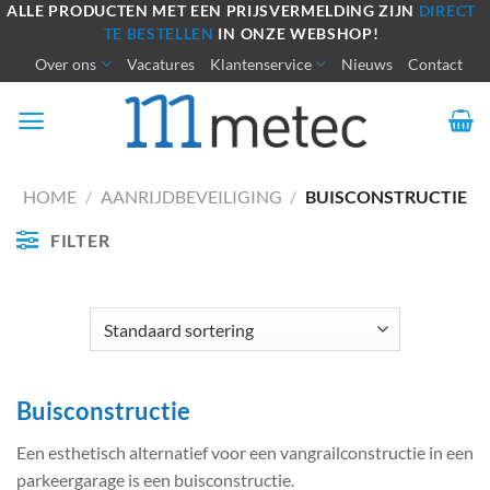
Ga
ALLE PRODUCTEN MET EEN PRIJSVERMELDING ZIJN
DIRECT
TE BESTELLEN
IN ONZE WEBSHOP!
naar
Over ons
Vacatures
Klantenservice
Nieuws
Contact
inhoud
HOME
/
AANRIJDBEVEILIGING
/
BUISCONSTRUCTIE
FILTER
Buisconstructie
Een esthetisch alternatief voor een vangrailconstructie in een
parkeergarage is een buisconstructie.