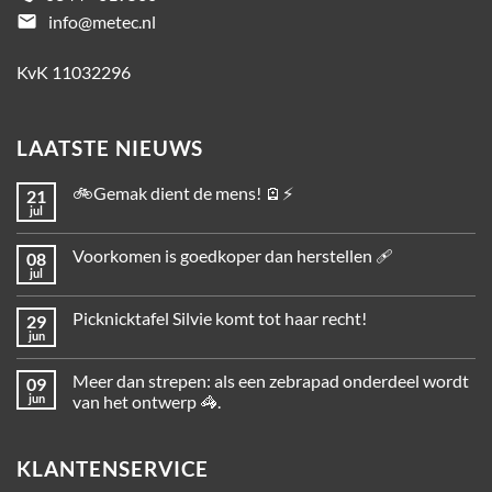
email
info@metec.nl
KvK 11032296
LAATSTE NIEUWS
🚲Gemak dient de mens! 🪫⚡
21
jul
Voorkomen is goedkoper dan herstellen 🩹
08
jul
Picknicktafel Silvie komt tot haar recht!
29
jun
Meer dan strepen: als een zebrapad onderdeel wordt
09
jun
van het ontwerp 🦓.
KLANTENSERVICE