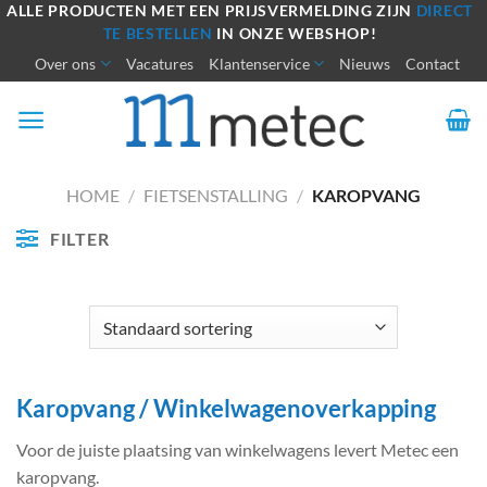
Ga
ALLE PRODUCTEN MET EEN PRIJSVERMELDING ZIJN
DIRECT
TE BESTELLEN
IN ONZE WEBSHOP!
naar
Over ons
Vacatures
Klantenservice
Nieuws
Contact
inhoud
HOME
/
FIETSENSTALLING
/
KAROPVANG
FILTER
Karopvang / Winkelwagenoverkapping
Voor de juiste plaatsing van winkelwagens levert Metec een
karopvang.