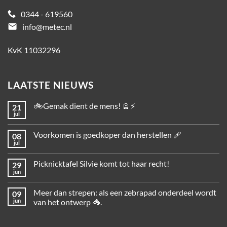
0344 - 619560
email
info@metec.nl
KvK 11032296
LAATSTE NIEUWS
🚲Gemak dient de mens! 🪫⚡
21
jul
Voorkomen is goedkoper dan herstellen 🩹
08
jul
Picknicktafel Silvie komt tot haar recht!
29
jun
Meer dan strepen: als een zebrapad onderdeel wordt
09
jun
van het ontwerp 🦓.