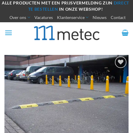
Ga
ALLE PRODUCTEN MET EEN PRIJSVERMELDING ZIJN
DIRECT
TE BESTELLEN
IN ONZE WEBSHOP!
naar
Over ons
Vacatures
Klantenservice
Nieuws
Contact
inhoud