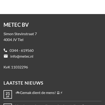
METEC BV
Simon Stevinstraat 7
4004 JV Tiel
0344 - 619560
email
info@metec.nl
KvK 11032296
LAATSTE NIEUWS
🚲Gemak dient de mens! 🪫⚡
21
jul