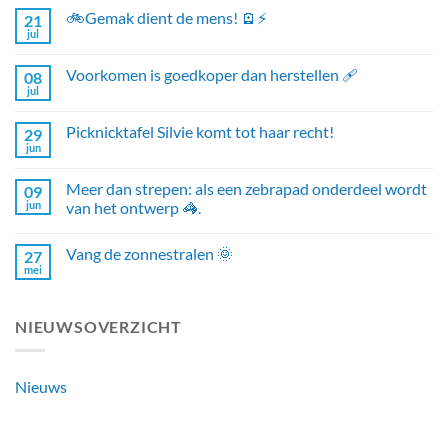
🚲Gemak dient de mens! 🪫⚡
21
jul
Voorkomen is goedkoper dan herstellen 🩹
08
jul
Picknicktafel Silvie komt tot haar recht!
29
jun
Meer dan strepen: als een zebrapad onderdeel wordt
09
jun
van het ontwerp 🦓.
Vang de zonnestralen 🌞
27
mei
NIEUWSOVERZICHT
Nieuws