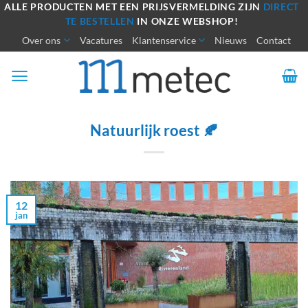
Ga
ALLE PRODUCTEN MET EEN PRIJSVERMELDING ZIJN
DIRECT
TE BESTELLEN
IN ONZE WEBSHOP!
naar
Over ons
Vacatures
Klantenservice
Nieuws
Contact
inhoud
Natuurlijk roest 🍂
12
jan