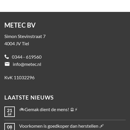
METEC BV
Simon Stevinstraat 7
4004 JV Tiel
0344 - 619560
email
info@metec.nl
KvK 11032296
LAATSTE NIEUWS
🚲Gemak dient de mens! 🪫⚡
21
jul
Voorkomen is goedkoper dan herstellen 🩹
08