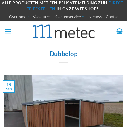
Ga
ALLE PRODUCTEN MET EEN PRIJSVERMELDING ZIJN
DIRECT
TE BESTELLEN
IN ONZE WEBSHOP!
naar
Over ons
Vacatures
Klantenservice
Nieuws
Contact
inhoud
Dubbelop
19
sep