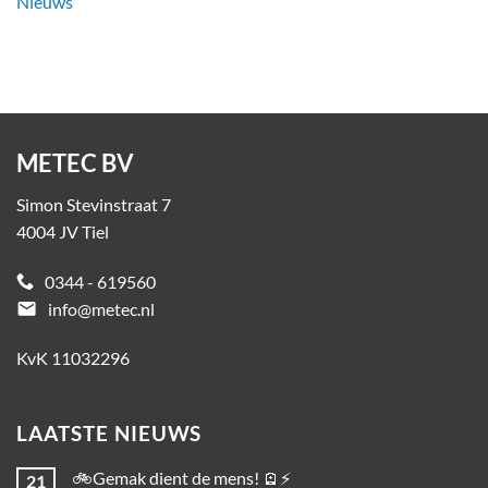
Nieuws
METEC BV
Simon Stevinstraat 7
4004 JV Tiel
0344 - 619560
email
info@metec.nl
KvK 11032296
LAATSTE NIEUWS
🚲Gemak dient de mens! 🪫⚡
21