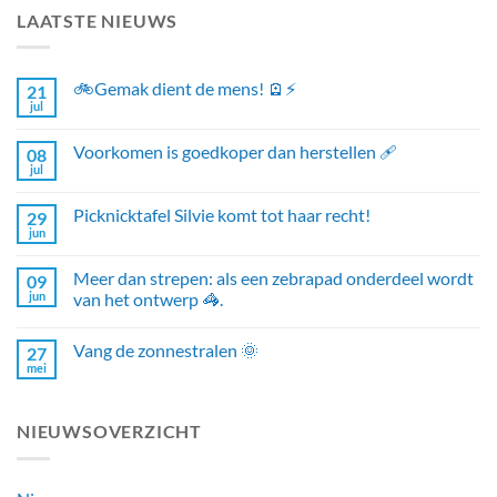
LAATSTE NIEUWS
🚲Gemak dient de mens! 🪫⚡
21
jul
Voorkomen is goedkoper dan herstellen 🩹
08
jul
Picknicktafel Silvie komt tot haar recht!
29
jun
Meer dan strepen: als een zebrapad onderdeel wordt
09
jun
van het ontwerp 🦓.
Vang de zonnestralen 🌞
27
mei
NIEUWSOVERZICHT