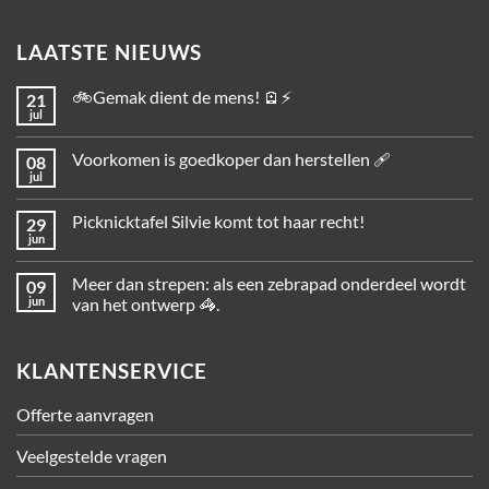
LAATSTE NIEUWS
🚲Gemak dient de mens! 🪫⚡
21
jul
Voorkomen is goedkoper dan herstellen 🩹
08
jul
Picknicktafel Silvie komt tot haar recht!
29
jun
Meer dan strepen: als een zebrapad onderdeel wordt
09
jun
van het ontwerp 🦓.
KLANTENSERVICE
Offerte aanvragen
Veelgestelde vragen