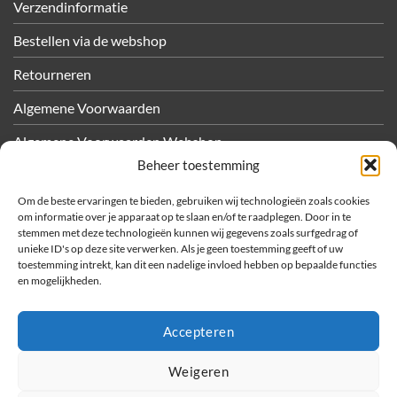
Verzendinformatie
Bestellen via de webshop
Retourneren
Algemene Voorwaarden
Algemene Voorwaarden Webshop
Beheer toestemming
Privacy
Om de beste ervaringen te bieden, gebruiken wij technologieën zoals cookies
Cookiebeleid
om informatie over je apparaat op te slaan en/of te raadplegen. Door in te
stemmen met deze technologieën kunnen wij gegevens zoals surfgedrag of
unieke ID's op deze site verwerken. Als je geen toestemming geeft of uw
OVER METEC
toestemming intrekt, kan dit een nadelige invloed hebben op bepaalde functies
en mogelijkheden.
Bedrijfsfilms
Sponsoractiviteiten
Accepteren
Vacatures
Weigeren