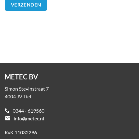
METEC BV
Simon Stevinstraat 7
4004 JV Tiel
0344 - 619560
email
info@metec.nl
KvK 11032296