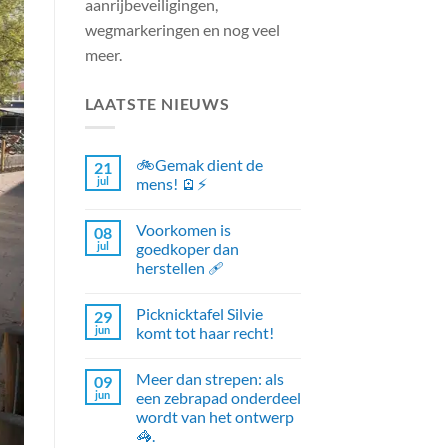
aanrijbeveiligingen,
wegmarkeringen en nog veel
meer.
LAATSTE NIEUWS
🚲Gemak dient de
21
jul
mens! 🪫⚡
Voorkomen is
08
jul
goedkoper dan
herstellen 🩹
Picknicktafel Silvie
29
jun
komt tot haar recht!
Meer dan strepen: als
09
jun
een zebrapad onderdeel
wordt van het ontwerp
🦓.