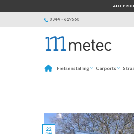
Ga
ALLE PROD
naar
inhoud
0344 - 619560
Fietsenstalling
Carports
Stra
22
mei