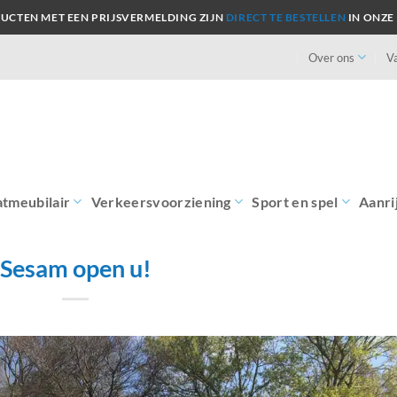
UCTEN MET EEN PRIJSVERMELDING ZIJN
DIRECT TE BESTELLEN
IN ONZE
Over ons
V
atmeubilair
Verkeersvoorziening
Sport en spel
Aanri
Sesam open u!