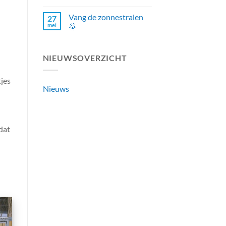
Vang de zonnestralen
27
mei
🌞
NIEUWSOVERZICHT
tjes
Nieuws
dat