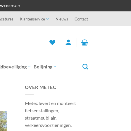
 WEBSHOP!
acatures
Klantenservice
Nieuws
Contact
person
jdbeveiliging
Belijning
OVER METEC
Metec levert en monteert
fietsenstallingen,
straatmeubilair,
verkeersvoorzieningen,