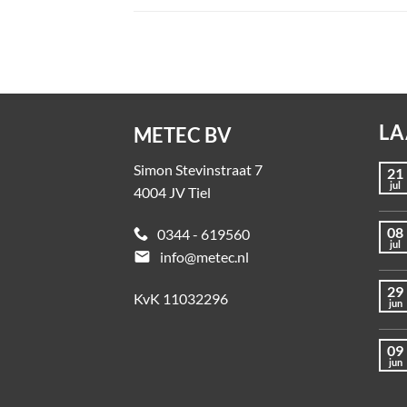
LA
METEC BV
Simon Stevinstraat 7
21
jul
4004 JV Tiel
08
0344 - 619560
jul
email
info@metec.nl
29
KvK 11032296
jun
09
jun