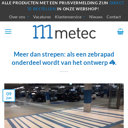
Ga
ALLE PRODUCTEN MET EEN PRIJSVERMELDING ZIJN
DIRECT
TE BESTELLEN
IN ONZE WEBSHOP!
naar
Over ons
Vacatures
Klantenservice
Nieuws
Contact
inhoud
Meer dan strepen: als een zebrapad
onderdeel wordt van het ontwerp 🦓.
09
jun