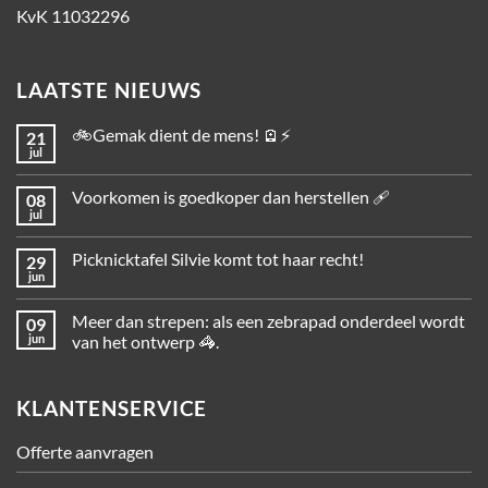
KvK 11032296
LAATSTE NIEUWS
🚲Gemak dient de mens! 🪫⚡
21
jul
Voorkomen is goedkoper dan herstellen 🩹
08
jul
Picknicktafel Silvie komt tot haar recht!
29
jun
Meer dan strepen: als een zebrapad onderdeel wordt
09
jun
van het ontwerp 🦓.
KLANTENSERVICE
Offerte aanvragen