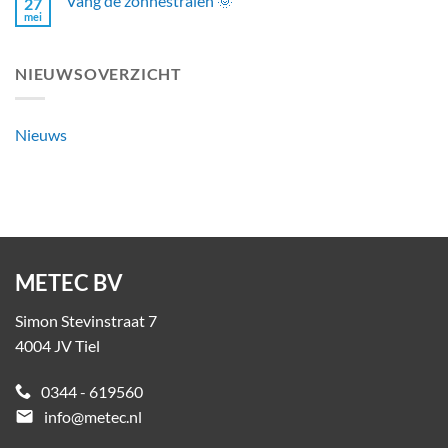
Vang de zonnestralen 🌞
27
mei
NIEUWSOVERZICHT
Nieuws
METEC BV
Simon Stevinstraat 7
4004 JV Tiel
0344 - 619560
email
info@metec.nl