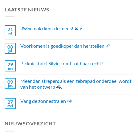
LAATSTE NIEUWS
🚲Gemak dient de mens! 🪫⚡
21
jul
Voorkomen is goedkoper dan herstellen 🩹
08
jul
Picknicktafel Silvie komt tot haar recht!
29
jun
Meer dan strepen: als een zebrapad onderdeel wordt
09
jun
van het ontwerp 🦓.
Vang de zonnestralen 🌞
27
mei
NIEUWSOVERZICHT