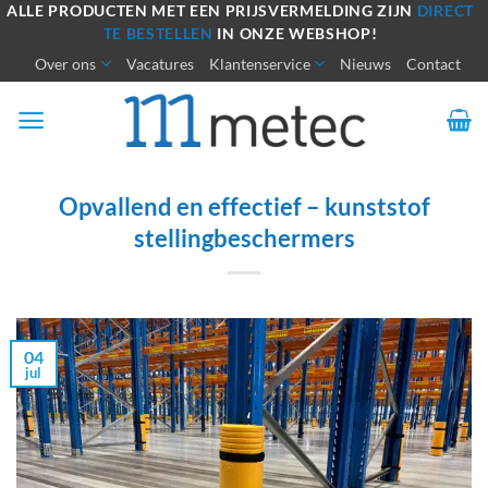
Ga
ALLE PRODUCTEN MET EEN PRIJSVERMELDING ZIJN
DIRECT
TE BESTELLEN
IN ONZE WEBSHOP!
naar
Over ons
Vacatures
Klantenservice
Nieuws
Contact
inhoud
Opvallend en effectief – kunststof
stellingbeschermers
04
jul