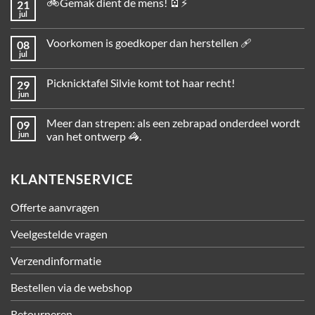
🚲Gemak dient de mens! 🪫⚡
21
jul
Voorkomen is goedkoper dan herstellen 🩹
08
jul
Picknicktafel Silvie komt tot haar recht!
29
jun
Meer dan strepen: als een zebrapad onderdeel wordt
09
jun
van het ontwerp 🦓.
KLANTENSERVICE
Offerte aanvragen
Veelgestelde vragen
Verzendinformatie
Bestellen via de webshop
Retourneren