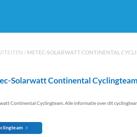
ITEITEN
/
METEC-SOLARWATT CONTINENTAL CYCL
ec-Solarwatt Continental Cyclingtea
tt Continental Cyclingteam. Alle informatie over dit cyclingteam 
yclingteam