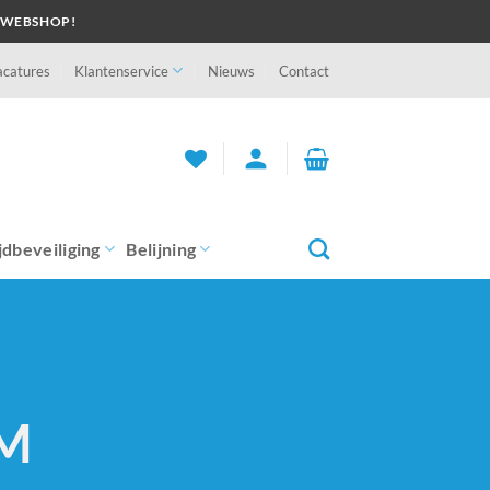
 WEBSHOP!
acatures
Klantenservice
Nieuws
Contact
person
jdbeveiliging
Belijning
AM