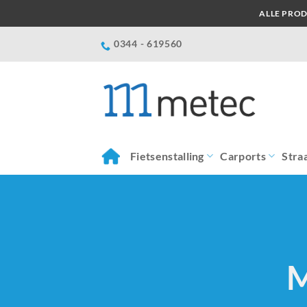
Ga
ALLE PROD
naar
inhoud
0344 - 619560
Fietsenstalling
Carports
Stra
M