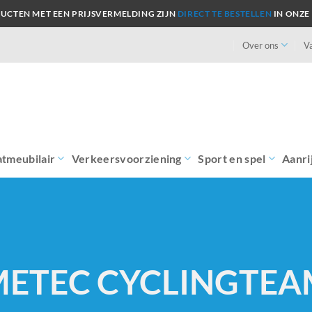
UCTEN MET EEN PRIJSVERMELDING ZIJN
DIRECT TE BESTELLEN
IN ONZE
Over ons
V
atmeubilair
Verkeersvoorziening
Sport en spel
Aanri
ETEC CYCLINGTE