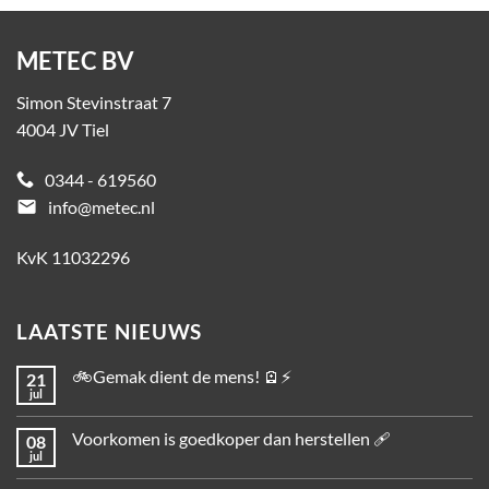
METEC BV
Simon Stevinstraat 7
4004 JV Tiel
0344 - 619560
email
info@metec.nl
KvK 11032296
LAATSTE NIEUWS
🚲Gemak dient de mens! 🪫⚡
21
jul
Voorkomen is goedkoper dan herstellen 🩹
08
jul