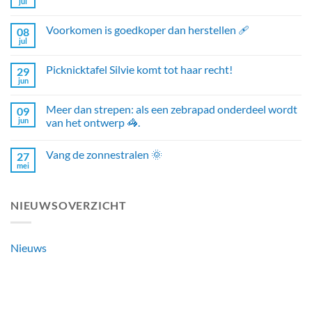
jul
Voorkomen is goedkoper dan herstellen 🩹
08
jul
Picknicktafel Silvie komt tot haar recht!
29
jun
Meer dan strepen: als een zebrapad onderdeel wordt
09
jun
van het ontwerp 🦓.
Vang de zonnestralen 🌞
27
mei
NIEUWSOVERZICHT
Nieuws