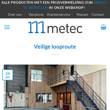
Ga
ALLE PRODUCTEN MET EEN PRIJSVERMELDING ZIJN
DIRECT
TE BESTELLEN
IN ONZE WEBSHOP!
naar
Over ons
Vacatures
Klantenservice
Nieuws
Contact
inhoud
Veilige looproute
24
jan