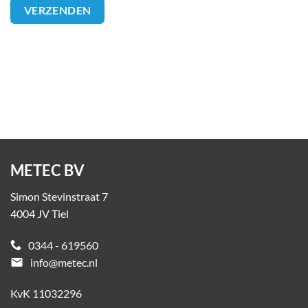
METEC BV
Simon Stevinstraat 7
4004 JV Tiel
0344 - 619560
email
info@metec.nl
KvK 11032296