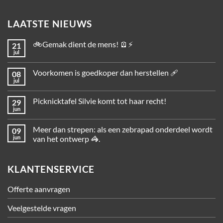
LAATSTE NIEUWS
🚲Gemak dient de mens! 🪫⚡
21
jul
Voorkomen is goedkoper dan herstellen 🩹
08
jul
Picknicktafel Silvie komt tot haar recht!
29
jun
Meer dan strepen: als een zebrapad onderdeel wordt
09
jun
van het ontwerp 🦓.
KLANTENSERVICE
Offerte aanvragen
Veelgestelde vragen