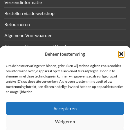
Verzendinformatie
Bestellen via de webshop
Retourneren
Algemene Voorwaarden
Algemene Voorwaarden Webshop
Beheer toestemming
Privacy
Om de beste ervaringen te bieden, gebruiken wij technologieën zoals cookies
Cookiebeleid
om informatie over je apparaat op te slaan en/of te raadplegen. Door in te
stemmen met deze technologieën kunnen wij gegevens zoals surfgedrag of
unieke ID's op deze site verwerken. Als je geen toestemming geeft of uw
OVER METEC
toestemming intrekt, kan dit een nadelige invloed hebben op bepaalde functies
en mogelijkheden.
Bedrijfsfilms
Sponsoractiviteiten
Accepteren
Vacatures
Weigeren