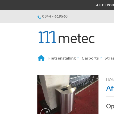
Ga
ALLE PROD
naar
inhoud
0344 - 619560
Fietsenstalling
Carports
Stra
HO
Af
Op