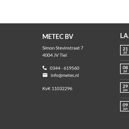
LA
METEC BV
Simon Stevinstraat 7
21
jul
4004 JV Tiel
08
0344 - 619560
jul
email
info@metec.nl
29
KvK 11032296
jun
09
jun