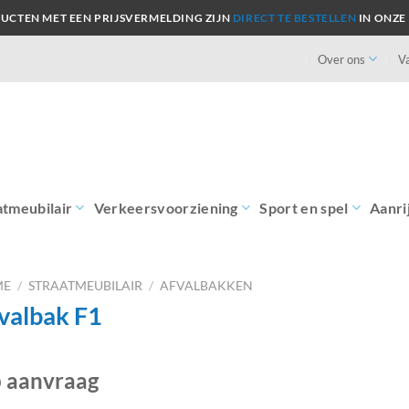
UCTEN MET EEN PRIJSVERMELDING ZIJN
DIRECT TE BESTELLEN
IN ONZE
Over ons
V
atmeubilair
Verkeersvoorziening
Sport en spel
Aanri
ME
/
STRAATMEUBILAIR
/
AFVALBAKKEN
valbak F1
 aanvraag