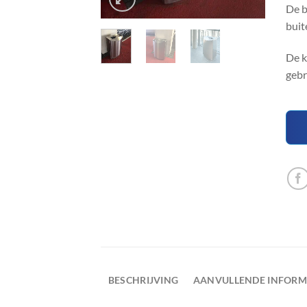
De b
buit
De k
gebr
BESCHRIJVING
AANVULLENDE INFORM