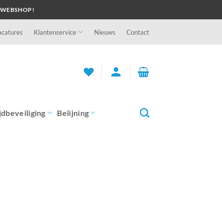
 WEBSHOP!
acatures
Klantenservice
Nieuws
Contact
person
jdbeveiliging
Belijning