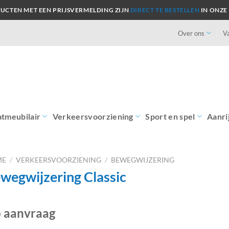
UCTEN MET EEN PRIJSVERMELDING ZIJN
DIRECT TE BESTELLEN
IN ONZE
Over ons
V
atmeubilair
Verkeersvoorziening
Sport en spel
Aanri
ME
/
VERKEERSVOORZIENING
/
BEWEGWIJZERING
wegwijzering Classic
 aanvraag