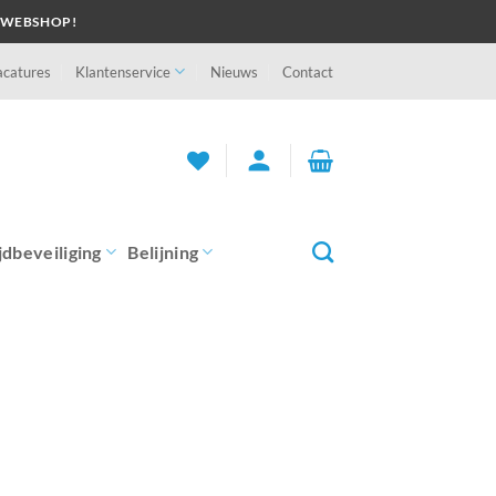
 WEBSHOP!
acatures
Klantenservice
Nieuws
Contact
person
jdbeveiliging
Belijning