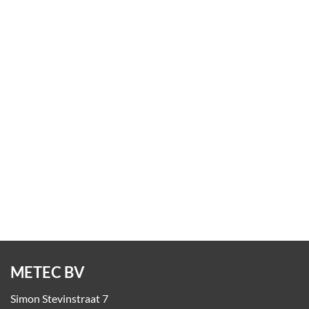
Zebrapaden
Op aanvraag
METEC BV
Simon Stevinstraat 7