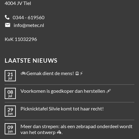
4004 JV Tiel
0344 - 619560
email
info@metec.nl
KvK 11032296
LAATSTE NIEUWS
🚲Gemak dient de mens! 🪫⚡
21
jul
Voorkomen is goedkoper dan herstellen 🩹
08
jul
Picknicktafel Silvie komt tot haar recht!
29
jun
Meer dan strepen: als een zebrapad onderdeel wordt
09
jun
van het ontwerp 🦓.