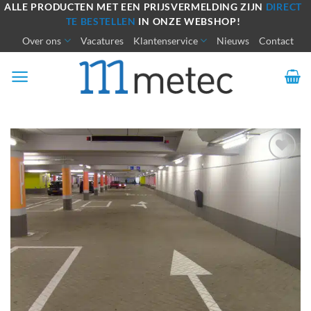
Ga
ALLE PRODUCTEN MET EEN PRIJSVERMELDING ZIJN
DIRECT
TE BESTELLEN
IN ONZE WEBSHOP!
naar
Over ons
Vacatures
Klantenservice
Nieuws
Contact
inhoud