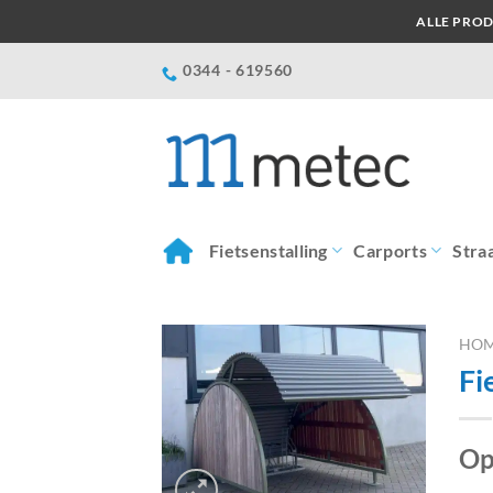
Ga
ALLE PROD
naar
inhoud
0344 - 619560
Fietsenstalling
Carports
Stra
HO
Fi
Op