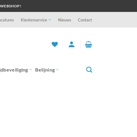
 WEBSHOP!
acatures
Klantenservice
Nieuws
Contact
person
jdbeveiliging
Belijning