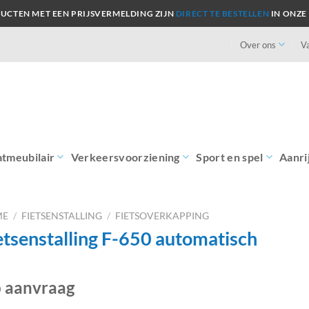
UCTEN MET EEN PRIJSVERMELDING ZIJN
DIRECT TE BESTELLEN
IN ONZE
Over ons
V
atmeubilair
Verkeersvoorziening
Sport en spel
Aanri
ME
/
FIETSENSTALLING
/
FIETSOVERKAPPING
etsenstalling F-650 automatisch
 aanvraag