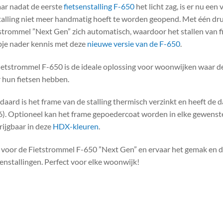
aar nadat de eerste
fietsenstalling F-650
het licht zag, is er nu ee
talling niet meer handmatig hoeft te worden geopend. Met één dr
strommel ”Next Gen” zich automatisch, waardoor het stallen van f
pje nader kennis met deze
nieuwe versie van de F-650
.
ietstrommel F-650 is de ideale oplossing voor woonwijken waar de
 hun fietsen hebben.
daard is het frame van de stalling thermisch verzinkt en heeft de 
). Optioneel kan het frame gepoedercoat worden in elke gewenste 
rijgbaar in deze
HDX-kleuren
.
 voor de Fietstrommel F-650 ”Next Gen” en ervaar het gemak en de
senstallingen. Perfect voor elke woonwijk!