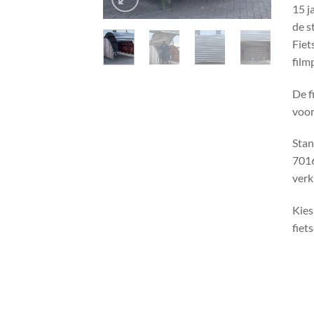
15 j
de s
Fiet
film
De f
voor
Stan
7016
verk
Kies
fiet