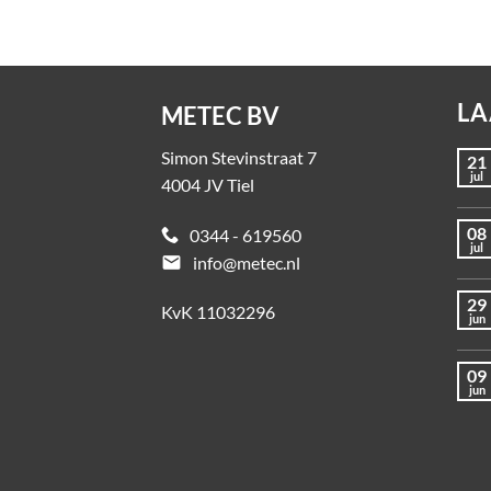
LA
METEC BV
Simon Stevinstraat 7
21
jul
4004 JV Tiel
08
0344 - 619560
jul
email
info@metec.nl
29
KvK 11032296
jun
09
jun