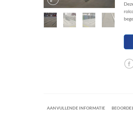
Deze
rolc
bege
AANVULLENDE INFORMATIE
BEOORDEL