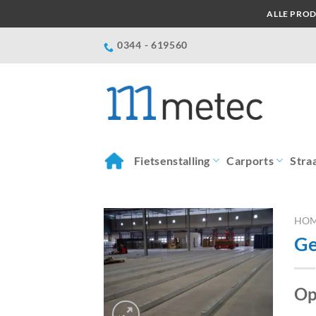
Ga
ALLE PROD
naar
inhoud
0344 - 619560
Fietsenstalling
Carports
Stra
HO
Ge
Op