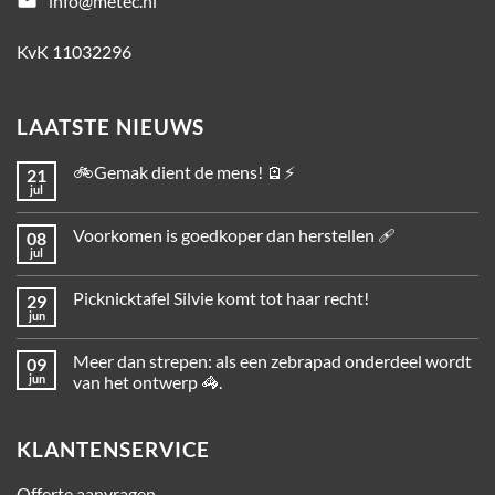
email
info@metec.nl
KvK 11032296
LAATSTE NIEUWS
🚲Gemak dient de mens! 🪫⚡
21
jul
Voorkomen is goedkoper dan herstellen 🩹
08
jul
Picknicktafel Silvie komt tot haar recht!
29
jun
Meer dan strepen: als een zebrapad onderdeel wordt
09
jun
van het ontwerp 🦓.
KLANTENSERVICE
Offerte aanvragen