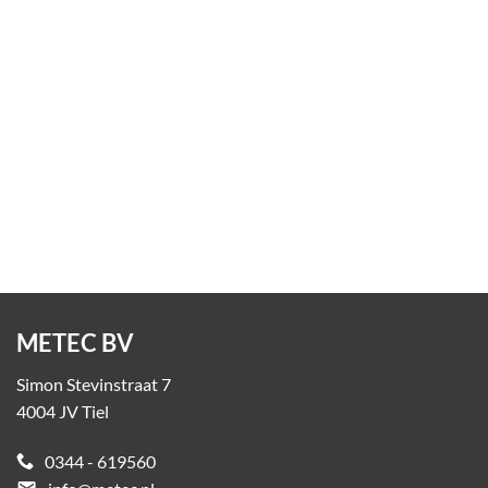
Peukenzuil BIN
Vanaf
€
207,38
excl. BTW
(€250,93 incl. BTW)
METEC BV
Simon Stevinstraat 7
4004 JV Tiel
0344 - 619560