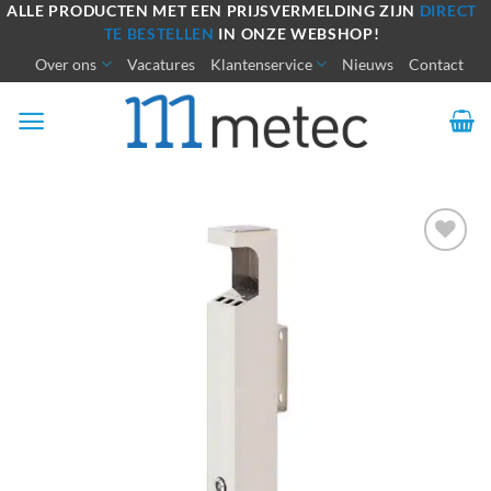
Ga
ALLE PRODUCTEN MET EEN PRIJSVERMELDING ZIJN
DIRECT
TE BESTELLEN
IN ONZE WEBSHOP!
naar
Over ons
Vacatures
Klantenservice
Nieuws
Contact
inhoud