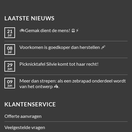
LAATSTE NIEUWS
🚲Gemak dient de mens! 🪫⚡
21
jul
Voorkomen is goedkoper dan herstellen 🩹
08
jul
Picknicktafel Silvie komt tot haar recht!
29
jun
Meer dan strepen: als een zebrapad onderdeel wordt
09
jun
van het ontwerp 🦓.
KLANTENSERVICE
Offerte aanvragen
Veelgestelde vragen