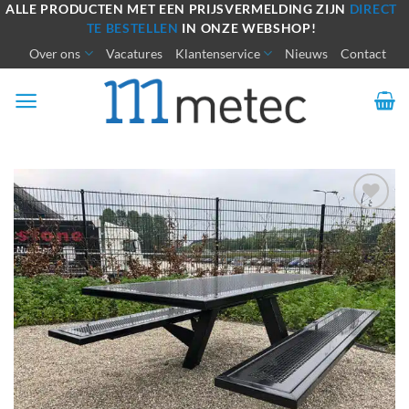
Ga
ALLE PRODUCTEN MET EEN PRIJSVERMELDING ZIJN
DIRECT
TE BESTELLEN
IN ONZE WEBSHOP!
naar
Over ons
Vacatures
Klantenservice
Nieuws
Contact
inhoud