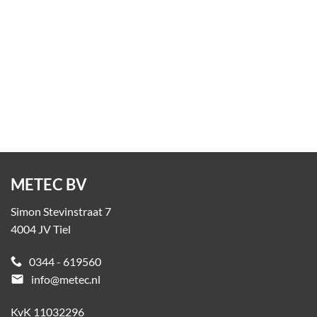
Picknicktafel Larix
Op aanvraag
METEC BV
Simon Stevinstraat 7
4004 JV Tiel
0344 - 619560
email
info@metec.nl
KvK 11032296