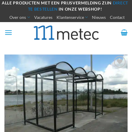
Ga
ALLE PRODUCTEN MET EEN PRIJSVERMELDING ZIJN
DIRECT
TE BESTELLEN
IN ONZE WEBSHOP!
naar
Over ons
Vacatures
Klantenservice
Nieuws
Contact
inhoud