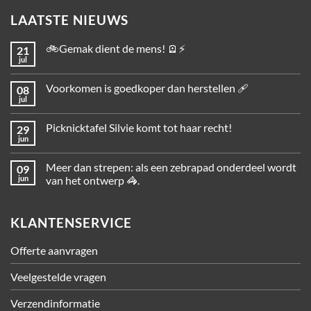
LAATSTE NIEUWS
🚲Gemak dient de mens! 🪫⚡
21
jul
Voorkomen is goedkoper dan herstellen 🩹
08
jul
Picknicktafel Silvie komt tot haar recht!
29
jun
Meer dan strepen: als een zebrapad onderdeel wordt
09
jun
van het ontwerp 🦓.
KLANTENSERVICE
Offerte aanvragen
Veelgestelde vragen
Verzendinformatie