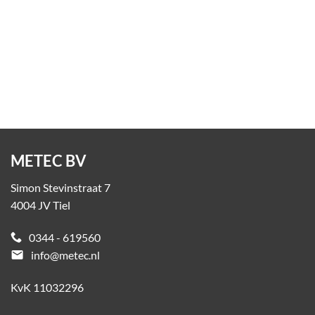
Overkapping P-100
Op aanvraag
METEC BV
Simon Stevinstraat 7
4004 JV Tiel
0344 - 619560
email
info@metec.nl
KvK 11032296