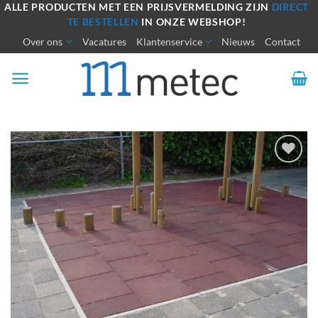
Ga
ALLE PRODUCTEN MET EEN PRIJSVERMELDING ZIJN
DIRECT
TE BESTELLEN
IN ONZE WEBSHOP!
naar
Over ons
Vacatures
Klantenservice
Nieuws
Contact
inhoud