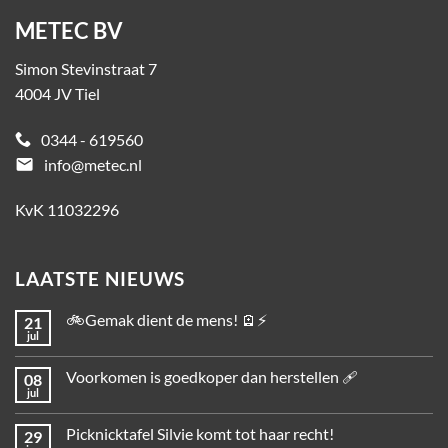
METEC BV
Simon Stevinstraat 7
4004 JV Tiel
0344 - 619560
email
info@metec.nl
KvK 11032296
LAATSTE NIEUWS
🚲Gemak dient de mens! 🪫⚡
21
jul
Voorkomen is goedkoper dan herstellen 🩹
08
jul
Picknicktafel Silvie komt tot haar recht!
29