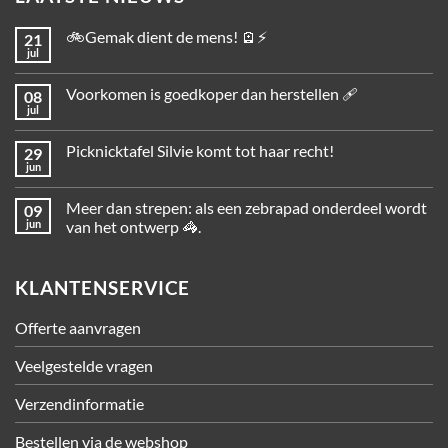
🚲Gemak dient de mens! 🪫⚡
21
jul
Voorkomen is goedkoper dan herstellen 🩹
08
jul
Picknicktafel Silvie komt tot haar recht!
29
jun
Meer dan strepen: als een zebrapad onderdeel wordt
09
jun
van het ontwerp 🦓.
KLANTENSERVICE
Offerte aanvragen
Veelgestelde vragen
Verzendinformatie
Bestellen via de webshop