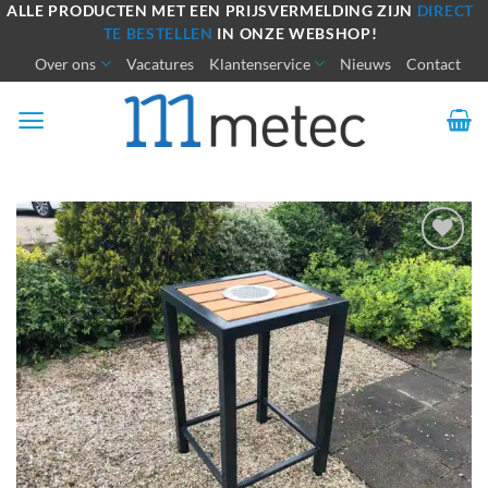
Ga
ALLE PRODUCTEN MET EEN PRIJSVERMELDING ZIJN
DIRECT
TE BESTELLEN
IN ONZE WEBSHOP!
naar
Over ons
Vacatures
Klantenservice
Nieuws
Contact
inhoud