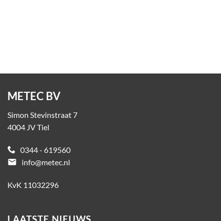
Afvalbak Maatwerk
Op aanvraag
METEC BV
Simon Stevinstraat 7
4004 JV Tiel
0344 - 619560
email
info@metec.nl
KvK 11032296
LAATSTE NIEUWS