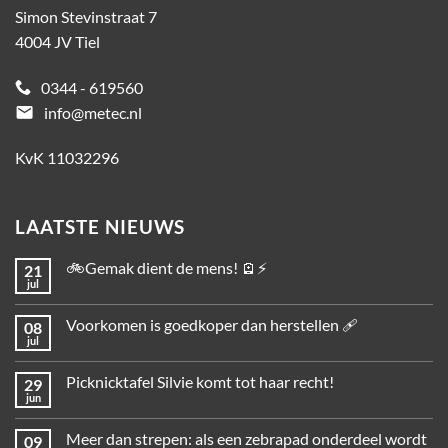
Simon Stevinstraat 7
4004 JV Tiel
0344 - 619560
email
info@metec.nl
KvK 11032296
LAATSTE NIEUWS
🚲Gemak dient de mens! 🪫⚡
21
jul
Voorkomen is goedkoper dan herstellen 🩹
08
jul
Picknicktafel Silvie komt tot haar recht!
29
jun
Meer dan strepen: als een zebrapad onderdeel wordt
09