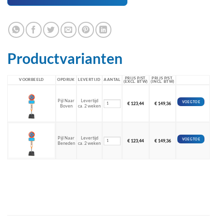
Productvarianten
PRIJS P/ST.
PRIJS P/ST.
VOORBEELD
OPDRUK
LEVERTIJD
AANTAL
(EXCL. BTW)
(INCL. BTW)
Pijl Naar
Levertijd
VOEG TOE
€
123,44
€
149,36
Boven
ca. 2 weken
Pijl Naar
Levertijd
VOEG TOE
€
123,44
€
149,36
Beneden
ca. 2 weken