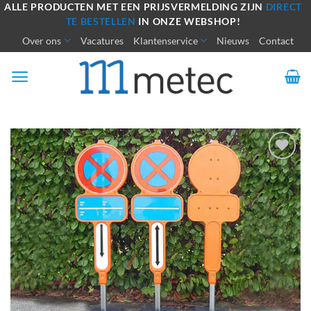
Ga
ALLE PRODUCTEN MET EEN PRIJSVERMELDING ZIJN
DIRECT
TE BESTELLEN
IN ONZE WEBSHOP!
naar
Over ons
Vacatures
Klantenservice
Nieuws
Contact
inhoud