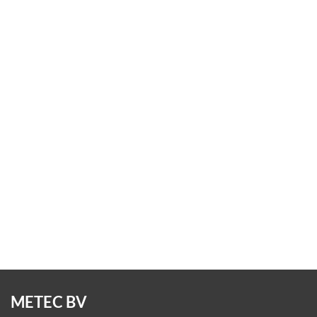
Plooibaken A
€
45,00
excl. BTW
(€54,45 incl. BTW)
METEC BV